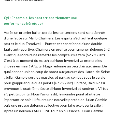
Q4 : Ensemble, les nanterriens tiennent une
performance héroïque (
Après un premier ballon perdu, les nanterriens sont sanctionnés
d’une faute sur Mario Chalmers. Les esprits s’échauffent quelque
peu et le duo Treadwell – Punter est sanctionné d’une double
faute anti-sportive. Chalmers en profite pour ramener Bologne à -2
avant que Moreira ne remette les compteurs à zéro (62-62 / 32′).
C’est à ce moment du match qu’Hugo Invernizzi va prendre les
choses en main ! A 3pts, Hugo redonne un peu d’air aux siens. De
quoi donner un bon coup de boost aux joueurs des Hauts-de-Seine
: Julian Gamble sort les muscles et part au combat sous le cercle
pour grappiller quelques points (67-62 / 33′). En face, Baldi Rossi
provoque la quatrième faute d’Hugo Invernizzi et ramène le Virtus
à 3 petits points. Nous l’avions dit, le moindre point allait être
important ce soir ! Il faudra une nouvelle percée de Julian Gamble
puis une grosse défense collective pour faire exploser la salle !
Après un nouveau AND-ONE tout en puissance, Julian Gamble