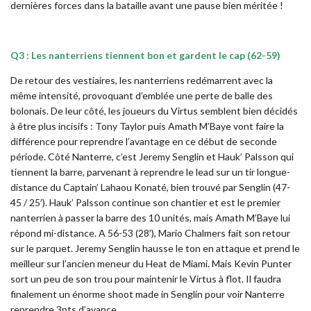
dernières forces dans la bataille avant une pause bien méritée !
Q3 : Les nanterriens tiennent bon et gardent le cap (62-59)
De retour des vestiaires, les nanterriens redémarrent avec la
même intensité, provoquant d’emblée une perte de balle des
bolonais. De leur côté, les joueurs du Virtus semblent bien décidés
à être plus incisifs : Tony Taylor puis Amath M’Baye vont faire la
différence pour reprendre l’avantage en ce début de seconde
période. Côté Nanterre, c’est Jeremy Senglin et Hauk’ Palsson qui
tiennent la barre, parvenant à reprendre le lead sur un tir longue-
distance du Captain’ Lahaou Konaté, bien trouvé par Senglin (47-
45 / 25′). Hauk’ Palsson continue son chantier et est le premier
nanterrien à passer la barre des 10 unités, mais Amath M’Baye lui
répond mi-distance. A 56-53 (28′), Mario Chalmers fait son retour
sur le parquet. Jeremy Senglin hausse le ton en attaque et prend le
meilleur sur l’ancien meneur du Heat de Miami. Mais Kevin Punter
sort un peu de son trou pour maintenir le Virtus à flot. Il faudra
finalement un énorme shoot made in Senglin pour voir Nanterre
reprendre 3pts d’avance.