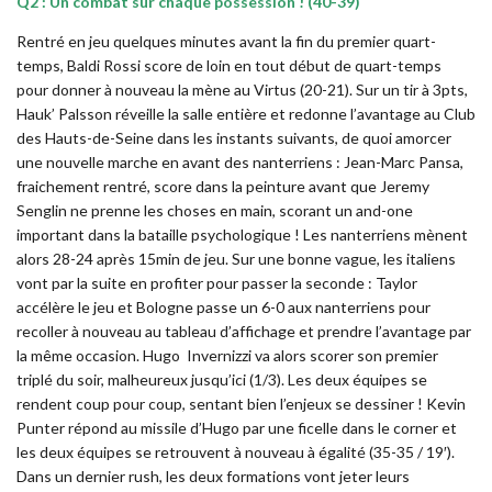
Q2 : Un combat sur chaque possession ! (40-39)
Rentré en jeu quelques minutes avant la fin du premier quart-
temps, Baldi Rossi score de loin en tout début de quart-temps
pour donner à nouveau la mène au Virtus (20-21). Sur un tir à 3pts,
Hauk’ Palsson réveille la salle entière et redonne l’avantage au Club
des Hauts-de-Seine dans les instants suivants, de quoi amorcer
une nouvelle marche en avant des nanterriens : Jean-Marc Pansa,
fraichement rentré, score dans la peinture avant que Jeremy
Senglin ne prenne les choses en main, scorant un and-one
important dans la bataille psychologique ! Les nanterriens mènent
alors 28-24 après 15min de jeu. Sur une bonne vague, les italiens
vont par la suite en profiter pour passer la seconde : Taylor
accélère le jeu et Bologne passe un 6-0 aux nanterriens pour
recoller à nouveau au tableau d’affichage et prendre l’avantage par
la même occasion. Hugo Invernizzi va alors scorer son premier
triplé du soir, malheureux jusqu’ici (1/3). Les deux équipes se
rendent coup pour coup, sentant bien l’enjeux se dessiner ! Kevin
Punter répond au missile d’Hugo par une ficelle dans le corner et
les deux équipes se retrouvent à nouveau à égalité (35-35 / 19′).
Dans un dernier rush, les deux formations vont jeter leurs