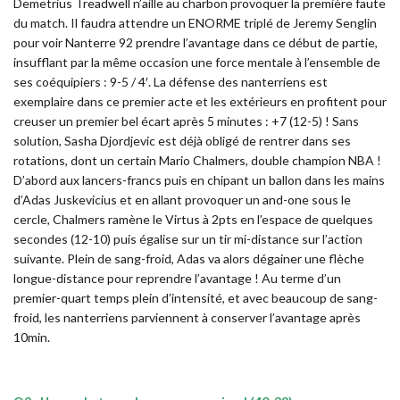
Demetrius Treadwell n’aille au charbon provoquer la première faute
du match. Il faudra attendre un ENORME triplé de Jeremy Senglin
pour voir Nanterre 92 prendre l’avantage dans ce début de partie,
insufflant par la même occasion une force mentale à l’ensemble de
ses coéquipiers : 9-5 / 4′. La défense des nanterriens est
exemplaire dans ce premier acte et les extérieurs en profitent pour
creuser un premier bel écart après 5 minutes : +7 (12-5) ! Sans
solution, Sasha Djordjevic est déjà obligé de rentrer dans ses
rotations, dont un certain Mario Chalmers, double champion NBA !
D’abord aux lancers-francs puis en chipant un ballon dans les mains
d’Adas Juskevicius et en allant provoquer un and-one sous le
cercle, Chalmers ramène le Virtus à 2pts en l’espace de quelques
secondes (12-10) puis égalise sur un tir mi-distance sur l’action
suivante. Plein de sang-froid, Adas va alors dégainer une flèche
longue-distance pour reprendre l’avantage ! Au terme d’un
premier-quart temps plein d’intensité, et avec beaucoup de sang-
froid, les nanterriens parviennent à conserver l’avantage après
10min.