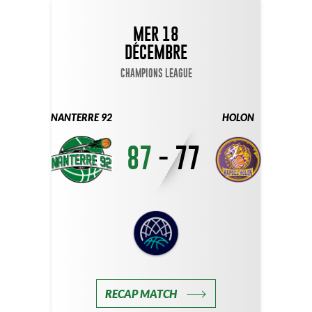
MER 18
DÉCEMBRE
CHAMPIONS LEAGUE
NANTERRE 92
HOLON
87
-
77
RECAP MATCH