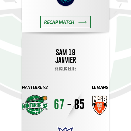
RECAP MATCH
SAM 18
JANVIER
BETCLIC ELITE
NANTERRE 92
LE MANS
67
-
85