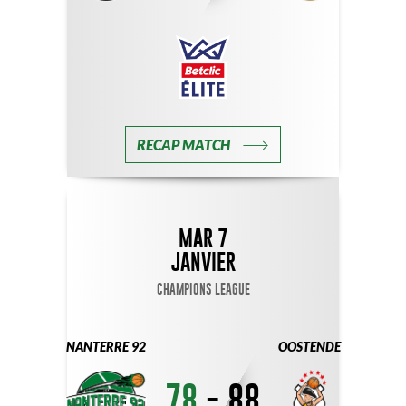
RECAP MATCH
MAR 7
JANVIER
CHAMPIONS LEAGUE
NANTERRE 92
OOSTENDE
78
-
88