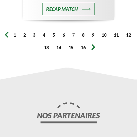
RECAP MATCH
1
2
3
4
5
6
7
8
9
10
11
12
13
14
15
16
NOS PARTENAIRES