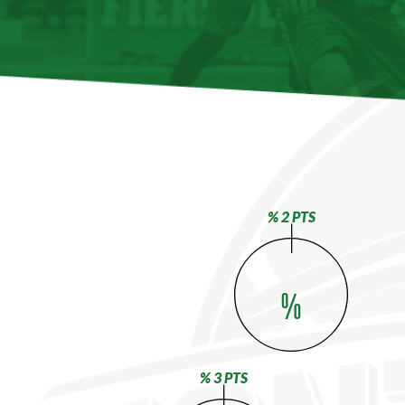
% 2 PTS
%
% 3 PTS