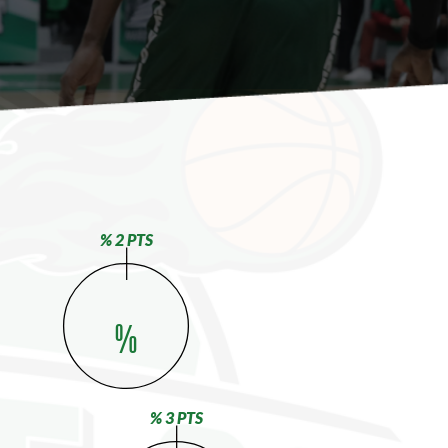
% 2 PTS
%
% 3 PTS