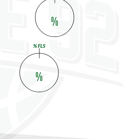
%
% FLS
%