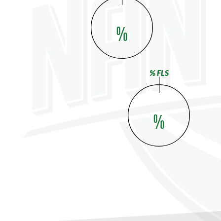
%
% FLS
%