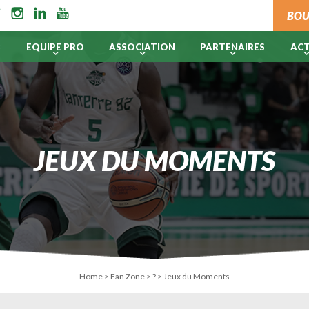
BOU
B
EQUIPE PRO
ASSOCIATION
PARTENAIRES
AC
JEUX DU MOMENTS
Home
>
Fan Zone
>
?
>
Jeux du Moments