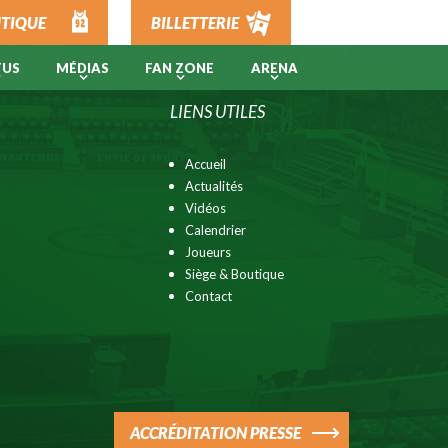
TIQUE
BILLETTERIE
TUS
MÉDIAS
FAN ZONE
ARENA
LIENS UTILES
Accueil
Actualités
Vidéos
Calendrier
Joueurs
Siège & Boutique
Contact
ACCRÉDITATION PRESSE