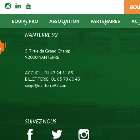
BOU
B
EQUIPE PRO
ASSOCIATION
PARTENAIRES
AC
NANTERRE 92
5-7 rue du Grand Champ
92000 NANTERRE
ACCUEIL
: 01 47 24 31 85
BILLETTERIE
: 01 85 78 60 45
siege@nanterre92.com
SUIVEZ NOUS