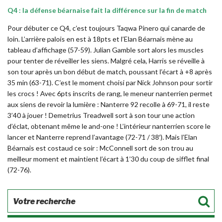
Q4 : la défense béarnaise fait la différence sur la fin de match
Pour débuter ce Q4, c’est toujours Taqwa Pinero qui canarde de
loin. L’arrière palois en est à 18pts et l’Elan Béarnais mène au
tableau d’affichage (57-59). Julian Gamble sort alors les muscles
pour tenter de réveiller les siens. Malgré cela, Harris se réveille à
son tour après un bon début de match, poussant l’écart à +8 après
35 min (63-71). C’est le moment choisi par Nick Johnson pour sortir
les crocs ! Avec 6pts inscrits de rang, le meneur nanterrien permet
aux siens de revoir la lumière : Nanterre 92 recolle à 69-71, il reste
3’40 à jouer ! Demetrius Treadwell sort à son tour une action
d’éclat, obtenant même le and-one ! L’intérieur nanterrien score le
lancer et Nanterre reprend l’avantage (72-71 / 38′). Mais l’Elan
Béarnais est costaud ce soir : McConnell sort de son trou au
meilleur moment et maintient l’écart à 1’30 du coup de sifflet final
(72-76).