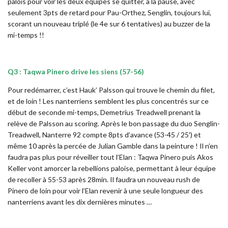
palois pour voir les deux équipes se quitter, à la pause, avec
seulement 3pts de retard pour Pau-Orthez, Senglin, toujours lui,
scorant un nouveau triplé (le 4e sur 6 tentatives) au buzzer de la
mi-temps !!
Q3 : Taqwa Pinero drive les siens (57-56)
Pour redémarrer, c’est Hauk’ Palsson qui trouve le chemin du filet,
et de loin ! Les nanterriens semblent les plus concentrés sur ce
début de seconde mi-temps, Demetrius Treadwell prenant la
relève de Palsson au scoring. Après le bon passage du duo Senglin-
Treadwell, Nanterre 92 compte 8pts d’avance (53-45 / 25′) et
même 10 après la percée de Julian Gamble dans la peinture ! Il n’en
faudra pas plus pour réveiller tout l’Elan : Taqwa Pinero puis Akos
Keller vont amorcer la rebellions paloise, permettant à leur équipe
de recoller à 55-53 après 28min. Il faudra un nouveau rush de
Pinero de loin pour voir l’Elan revenir à une seule longueur des
nanterriens avant les dix dernières minutes …