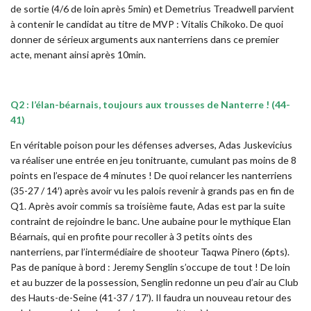
de sortie (4/6 de loin après 5min) et Demetrius Treadwell parvient
à contenir le candidat au titre de MVP : Vitalis Chikoko. De quoi
donner de sérieux arguments aux nanterriens dans ce premier
acte, menant ainsi après 10min.
Q2 : l’élan-béarnais, toujours aux trousses de Nanterre ! (44-
41)
En véritable poison pour les défenses adverses, Adas Juskevicius
va réaliser une entrée en jeu tonitruante, cumulant pas moins de 8
points en l’espace de 4 minutes ! De quoi relancer les nanterriens
(35-27 / 14′) après avoir vu les palois revenir à grands pas en fin de
Q1. Après avoir commis sa troisième faute, Adas est par la suite
contraint de rejoindre le banc. Une aubaine pour le mythique Elan
Béarnais, qui en profite pour recoller à 3 petits oints des
nanterriens, par l’intermédiaire de shooteur Taqwa Pinero (6pts).
Pas de panique à bord : Jeremy Senglin s’occupe de tout ! De loin
et au buzzer de la possession, Senglin redonne un peu d’air au Club
des Hauts-de-Seine (41-37 / 17′). Il faudra un nouveau retour des