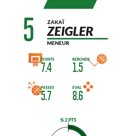
5
ZAKAÏ
ZEIGLER
MENEUR
POINTS
REBONDS
7.4
1.5
PASSES
EVAL
5.7
8.6
% 2 PTS