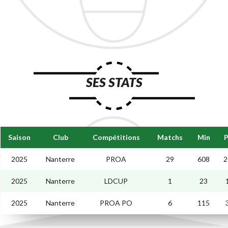
SES STATS
Saison
Club
Compétitions
Matchs
Min
P
2025
Nanterre
PROA
29
608
2
2025
Nanterre
LDCUP
1
23
2025
Nanterre
PROA PO
6
115