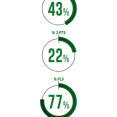
43
%
% 3 PTS
22
%
% FLS
77
%