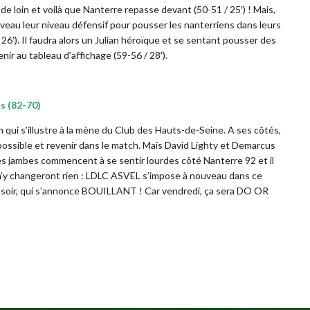
de loin et voilà que Nanterre repasse devant (50-51 / 25′) ! Mais,
uveau leur niveau défensif pour pousser les nanterriens dans leurs
6′). Il faudra alors un Julian héroïque et se sentant pousser des
ir au tableau d’affichage (59-56 / 28′).
s (82-70)
 qui s’illustre à la mène du Club des Hauts-de-Seine. A ses côtés,
possible et revenir dans le match. Mais David Lighty et Demarcus
 Les jambes commencent à se sentir lourdes côté Nanterre 92 et il
 n’y changeront rien : LDLC ASVEL s’impose à nouveau dans ce
 soir, qui s’annonce BOUILLANT ! Car vendredi, ça sera DO OR