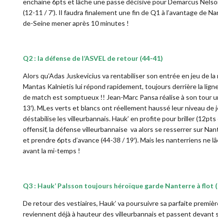
enchaine 6pts et lâche une passe décisive pour Demarcus Nelso
(12-11 / 7′). Il faudra finalement une fin de Q1 à l’avantage de N
de-Seine mener après 10 minutes !
Q2
:
la défense de l’ASVEL de retour (44-41)
Alors qu’Adas Juskevicius va rentabiliser son entrée en jeu de la
Mantas Kalnietis lui répond rapidement, toujours derrière la li
de match est somptueux !! Jean-Marc Pansa réalise à son tour u
13′). MLes verts et blancs ont réellement haussé leur niveau de 
déstabilise les villeurbannais. Hauk’ en profite pour briller (12
offensif, la défense villeurbannaise va alors se resserrer sur N
et prendre 6pts d’avance (44-38 / 19′). Mais les nanterriens ne l
avant la mi-temps !
Q3 : Hauk’ Palsson toujours héroïque garde Nanterre à flot 
De retour des vestiaires, Hauk’ va poursuivre sa parfaite premiè
reviennent déjà à hauteur des villeurbannais et passent devant sur