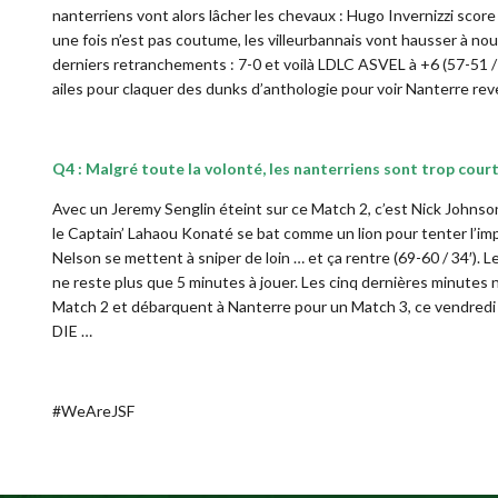
nanterriens vont alors lâcher les chevaux : Hugo Invernizzi score 
une fois n’est pas coutume, les villeurbannais vont hausser à no
derniers retranchements : 7-0 et voilà LDLC ASVEL à +6 (57-51 / 2
ailes pour claquer des dunks d’anthologie pour voir Nanterre reven
Q4 : Malgré toute la volonté, les nanterriens sont trop court
Avec un Jeremy Senglin éteint sur ce Match 2, c’est Nick Johnson
le Captain’ Lahaou Konaté se bat comme un lion pour tenter l’im
Nelson se mettent à sniper de loin … et ça rentre (69-60 / 34′).
ne reste plus que 5 minutes à jouer. Les cinq dernières minutes
Match 2 et débarquent à Nanterre pour un Match 3, ce vendredi
DIE …
#WeAreJSF