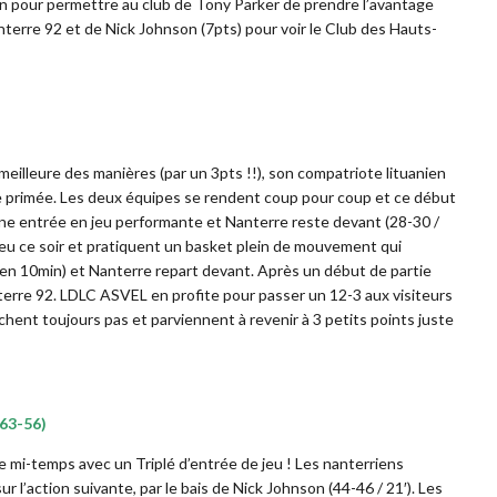
n pour permettre au club de Tony Parker de prendre l’avantage
anterre 92 et de Nick Johnson (7pts) pour voir le Club des Hauts-
 meilleure des manières (par un 3pts !!), son compatriote lituanien
gne primée. Les deux équipes se rendent coup pour coup et ce début
ne entrée en jeu performante et Nanterre reste devant (28-30 /
jeu ce soir et pratiquent un basket plein de mouvement qui
pts en 10min) et Nanterre repart devant. Après un début de partie
anterre 92. LDLC ASVEL en profite pour passer un 12-3 aux visiteurs
âchent toujours pas et parviennent à revenir à 3 petits points juste
(63-56)
re mi-temps avec un Triplé d’entrée de jeu ! Les nanterriens
 l’action suivante, par le bais de Nick Johnson (44-46 / 21′). Les