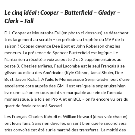
Le cinq idéal : Cooper – Butterfield – Gladyr –
Clark – Fall
D.J. Cooper et Moustapha Fall (en photo ci-dessous) se détachent
très largement au scrutin – un prélude au trophée du MVP de la
saison ? Cooper devance Dee Bost et John Roberson chez les
meneurs. La présence de Spencer Butterfield est logique. Le
Nanterrien a récolté 5 voix au poste 2 et 2 supplémentaires au
poste 3. Chez les arrières, Paul Lacombe est le seul Français à se
glisser au milieu des Américains (Kyle Gibson, Jamal Shuler, Dee
Bost, Jason Rich…). A l’aile, le Monégasque Sergii Gladyr jouit d’une
excellente cote auprès des GM. Il est vrai que le sniper ukrainien
livre une saison en tous points remarquable au sein de l’armada
monégasque, à la fois en Pro A et en BCL – on l’a encore vu lors du
quart de finale retour à Sassari.
Les Français Charles Kahudi et William Howard (deux voix chacun)
ont leurs fans. Sans rien dévoiler, on sent bien que le second sera
très convoité cet été sur le marché des transferts. La moitié des