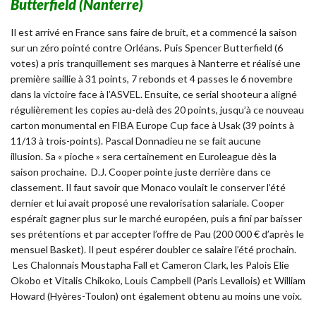
Butterfield (Nanterre)
Il est arrivé en France sans faire de bruit, et a commencé la saison
sur un zéro pointé contre Orléans. Puis Spencer Butterfield (6
votes) a pris tranquillement ses marques à Nanterre et réalisé une
première saillie à 31 points, 7 rebonds et 4 passes le 6 novembre
dans la victoire face à l’ASVEL. Ensuite, ce serial shooteur a aligné
régulièrement les copies au-delà des 20 points, jusqu’à ce nouveau
carton monumental en FIBA Europe Cup face à Usak (39 points à
11/13 à trois-points). Pascal Donnadieu ne se fait aucune
illusion.
Sa « pioche » sera certainement en Euroleague dès la
saison prochaine
. D.J. Cooper pointe juste derrière dans ce
classement. Il faut savoir que Monaco voulait le conserver l’été
dernier et lui avait proposé une revalorisation salariale. Cooper
espérait gagner plus sur le marché européen, puis a fini par baisser
ses prétentions et par accepter l’offre de Pau (200 000 € d’après le
mensuel Basket). Il peut espérer doubler ce salaire l’été prochain.
Les Chalonnais Moustapha Fall et Cameron Clark, les Palois Elie
Okobo et Vitalis Chikoko, Louis Campbell (Paris Levallois) et William
Howard (Hyères-Toulon) ont également obtenu au moins une voix.