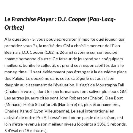
Le Franchise Player : D.J. Cooper (Pau-Lacq-
Orthez)
A la question « Si vous pouviez recruter n’importe quel joueur, qui
prendriez-vous ? », la moitié des GM a choisi le meneur de l’Elan
Béarnais. D.J. Cooper (1,82 m, 26 ans) rayonne sur son équipe
comme personne d’autre. Ce faiseur de jeu rend ses coéquipiers
meilleurs, bonifie le collectif, et prend ses responsabilités dans le
money-time. Il n’est évidemment pas étranger à la deuxième place
des Palois. Le deuxième dans cette catégorie est aussi son
dauphin au classement de l’évaluation. Il s’agit de Moustapha Fall
(Chalon, 5 votes), dont les performances font saliver plusieurs GM.
Les autres joueurs cités sont John Roberson (Chalon), Dee Bost
(Monaco), Heiko Schaffartzik (Nanterre) et, plus étonnamment,
Charles Kahudi (Lyon-Villeurbanne). Le seul international en
activité de notre Pro A, blessé une bonne partie de la saison, est
loin d’être revenu à son meilleur niveau (6 points à 33%, 3 rebonds,
5 d’éval en 15 minutes).