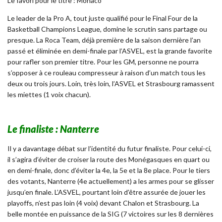
Le favori pour le titre : Monaco
Le leader de la Pro A, tout juste qualifié pour le Final Four de la
Basketball Champions League, domine le scrutin sans partage ou
presque. La Roca Team, déjà première de la saison dernière l’an
passé et éliminée en demi-finale par l’ASVEL, est la grande favorite
pour rafler son premier titre. Pour les GM, personne ne pourra
s’opposer à ce rouleau compresseur à raison d’un match tous les
deux ou trois jours. Loin, très loin, l’ASVEL et Strasbourg ramassent
les miettes (1 voix chacun).
Le finaliste : Nanterre
Il y a davantage débat sur l’identité du futur finaliste. Pour celui-ci,
il s’agira d’éviter de croiser la route des Monégasques en quart ou
en demi-finale, donc d’éviter la 4e, la 5e et la 8e place. Pour le tiers
des votants, Nanterre (4e actuellement) a les armes pour se glisser
jusqu’en finale. L’ASVEL, pourtant loin d’être assurée de jouer les
playoffs, n’est pas loin (4 voix) devant Chalon et Strasbourg. La
belle montée en puissance de la SIG (7 victoires sur les 8 dernières