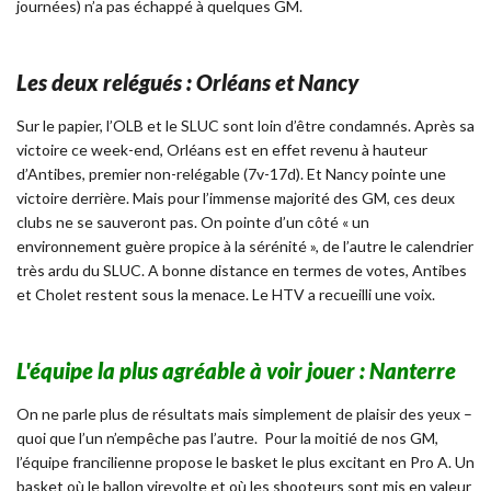
journées) n’a pas échappé à quelques GM.
Les deux relégués : Orléans et Nancy
Sur le papier, l’OLB et le SLUC sont loin d’être condamnés. Après sa
victoire ce week-end, Orléans est en effet revenu à hauteur
d’Antibes, premier non-relégable (7v-17d). Et Nancy pointe une
victoire derrière. Mais pour l’immense majorité des GM, ces deux
clubs ne se sauveront pas. On pointe d’un côté « un
environnement guère propice à la sérénité », de l’autre le calendrier
très ardu du SLUC. A bonne distance en termes de votes, Antibes
et Cholet restent sous la menace. Le HTV a recueilli une voix.
L'équipe la plus agréable à voir jouer : Nanterre
On ne parle plus de résultats mais simplement de plaisir des yeux –
quoi que l’un n’empêche pas l’autre. Pour la moitié de nos GM,
l’équipe francilienne propose le basket le plus excitant en Pro A. Un
basket où le ballon virevolte et où les shooteurs sont mis en valeur