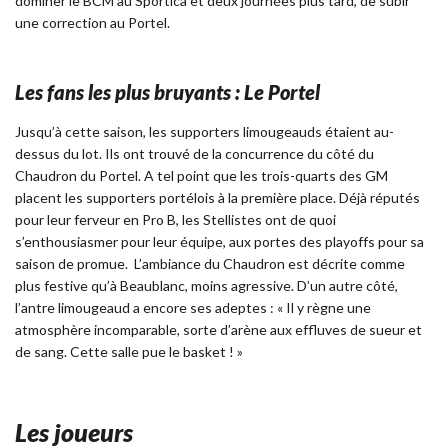
dominer le BCM au Sportica et deux journées plus tard, de subir
une correction au Portel.
Les fans les plus bruyants : Le Portel
Jusqu’à cette saison, les supporters limougeauds étaient au-
dessus du lot. Ils ont trouvé de la concurrence du côté du
Chaudron du Portel. A tel point que les trois-quarts des GM
placent les supporters portélois à la première place. Déjà réputés
pour leur ferveur en Pro B, les Stellistes ont de quoi
s’enthousiasmer pour leur équipe, aux portes des playoffs pour sa
saison de promue. L’ambiance du Chaudron est décrite comme
plus festive qu’à Beaublanc, moins agressive. D’un autre côté,
l’antre limougeaud a encore ses adeptes : « Il y règne une
atmosphère incomparable, sorte d’arène aux effluves de sueur et
de sang. Cette salle pue le basket ! »
Les joueurs