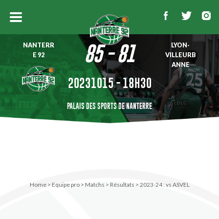
NANTERR
LYON-
85 - 81
E 92
VILLEURB
ANNE
20231015 - 18H30
PALAIS DES SPORTS DE NANTERRE
Home
>
Equipe pro
>
Matchs
>
Résultats
>
2023-24 : vs ASVEL