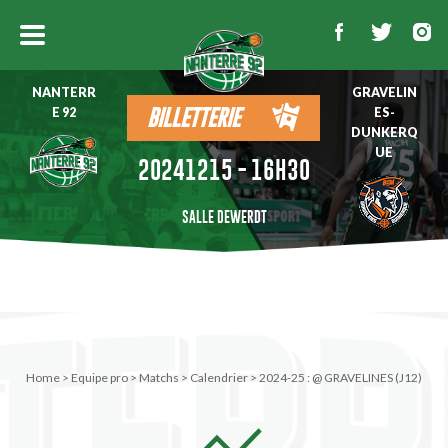
NANTERR
GRAVELIN
E 92
ES-
BILLETTERIE
DUNKERQ
UE
20241215 - 16H30
SALLE DEWERDT
Home
>
Equipe pro
>
Matchs
>
Calendrier
>
2024-25 : @ GRAVELINES (J12)