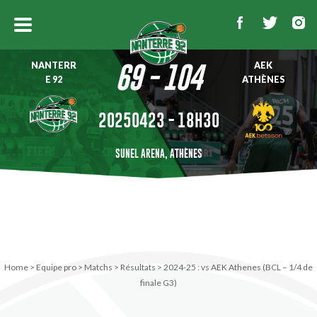
NANTERR
AEK
69 - 104
E 92
ATHÈNES
20250423 - 18H30
SUNEL ARENA, ATHÈNES
Home
>
Equipe pro
>
Matchs
>
Résultats
>
2024-25 : vs AEK Athenes (BCL – 1/4 de
finale G3)