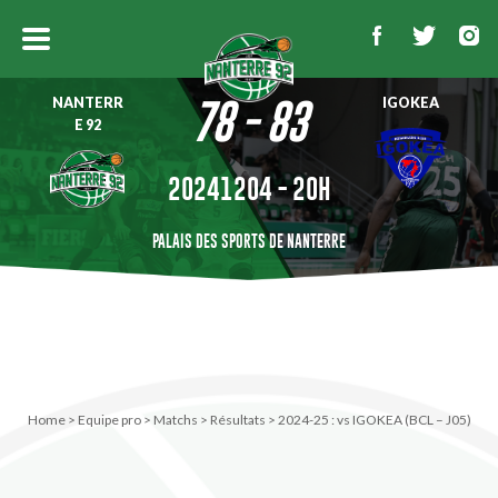
NANTERR
IGOKEA
78 - 83
E 92
20241204 - 20H
PALAIS DES SPORTS DE NANTERRE
Home
>
Equipe pro
>
Matchs
>
Résultats
>
2024-25 : vs IGOKEA (BCL – J05)