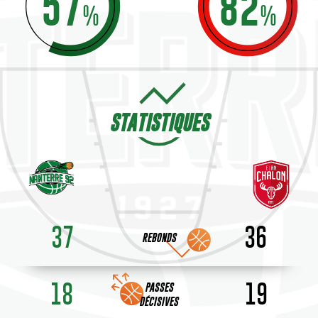
57
82
%
%
STATISTIQUES
37
36
REBONDS
18
19
PASSES
DÉCISIVES