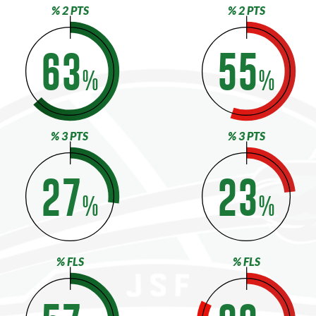
% 2 PTS
% 2 PTS
63
55
%
%
% 3 PTS
% 3 PTS
27
23
%
%
% FLS
% FLS