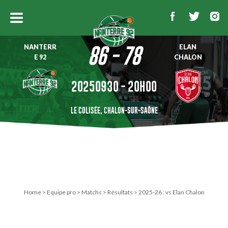
NANTERR
ELAN
86 - 78
E 92
CHALON
20250930 - 20H00
LE COLISÉE, CHALON-SUR-SAÔNE
Home
>
Equipe pro
>
Matchs
>
Résultats
>
2025-26 : vs Elan Chalon