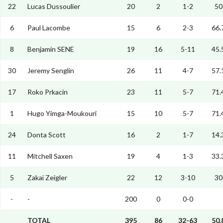
22
Lucas Dussoulier
20
2
1-2
50
6
Paul Lacombe
15
6
2-3
66.
8
Benjamin SENE
19
16
5-11
45.
30
Jeremy Senglin
26
11
4-7
57.
17
Roko Prkacin
23
11
5-7
71.
1
Hugo Yimga-Moukouri
15
10
5-7
71.
24
Donta Scott
16
2
1-7
14.
11
Mitchell Saxen
19
4
1-3
33.
5
Zakaï Zeigler
22
12
3-10
30
-
-
200
0
0-0
TOTAL
395
86
32-63
50.