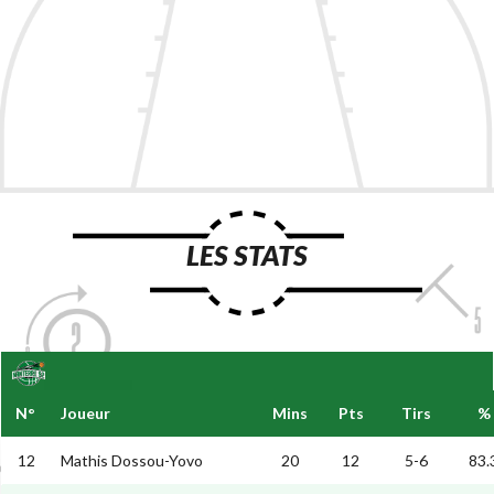
LES STATS
N°
Joueur
Mins
Pts
Tirs
%
12
Mathis Dossou-Yovo
20
12
5-6
83.