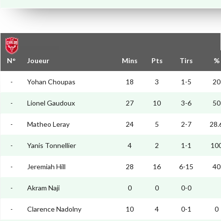
N°
Joueur
Mins
Pts
Tirs
%
-
Yohan Choupas
18
3
1-5
20
-
Lionel Gaudoux
27
10
3-6
50
-
Matheo Leray
24
5
2-7
28.
-
Yanis Tonnellier
4
2
1-1
10
-
Jeremiah Hill
28
16
6-15
40
-
Akram Naji
0
0
0-0
-
Clarence Nadolny
10
4
0-1
0