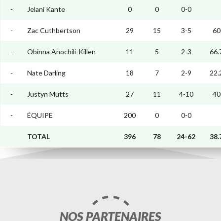
-
Jelani Kante
0
0
0-0
-
Zac Cuthbertson
29
15
3-5
60
-
Obinna Anochili-Killen
11
5
2-3
66.
-
Nate Darling
18
7
2-9
22.
-
Justyn Mutts
27
11
4-10
40
-
ÉQUIPE
200
0
0-0
TOTAL
396
78
24-62
38.
NOS PARTENAIRES