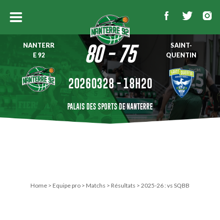
NANTERR
SAINT-
80 - 75
E 92
QUENTIN
20260328 - 18H20
PALAIS DES SPORTS DE NANTERRE
Home
>
Equipe pro
>
Matchs
>
Résultats
>
2025-26 : vs SQBB