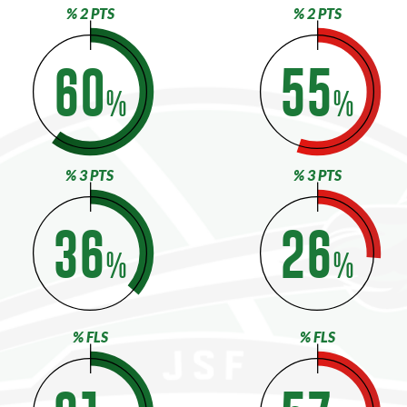
% 2 PTS
% 2 PTS
60
55
%
%
% 3 PTS
% 3 PTS
36
26
%
%
% FLS
% FLS