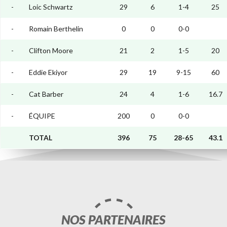
-
Loic Schwartz
29
6
1-4
25
-
Romain Berthelin
0
0
0-0
-
Clifton Moore
21
2
1-5
20
-
Eddie Ekiyor
29
19
9-15
60
-
Cat Barber
24
4
1-6
16.7
-
ÉQUIPE
200
0
0-0
TOTAL
396
75
28-65
43.1
NOS PARTENAIRES