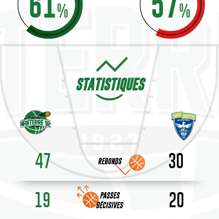
61
57
%
%
STATISTIQUES
47
30
REBONDS
19
20
PASSES
DÉCISIVES