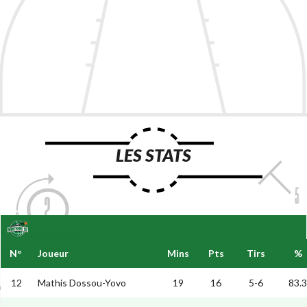
LES STATS
N°
Joueur
Mins
Pts
Tirs
%
12
Mathis Dossou-Yovo
19
16
5-6
83.3