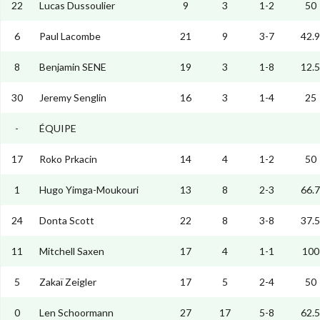
22
Lucas Dussoulier
9
3
1-2
50
6
Paul Lacombe
21
9
3-7
42.9
8
Benjamin SENE
19
3
1-8
12.5
30
Jeremy Senglin
16
3
1-4
25
-
ÉQUIPE
17
Roko Prkacin
14
4
1-2
50
1
Hugo Yimga-Moukouri
13
8
2-3
66.7
24
Donta Scott
22
8
3-8
37.5
11
Mitchell Saxen
17
4
1-1
100
5
Zakaï Zeigler
17
5
2-4
50
0
Len Schoormann
27
17
5-8
62.5