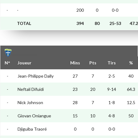
-
-
200
0
0-0
TOTAL
394
80
25-53
47.2
N°
Joueur
Mins
Pts
Tirs
%
-
Jean-Philippe Dally
27
7
2-5
40
-
Neftali Difuidi
23
20
9-14
64.3
-
Nick Johnson
28
7
1-8
12.5
-
Giovan Oniangue
15
10
4-8
50
-
Djiguiba Traoré
0
0
0-0