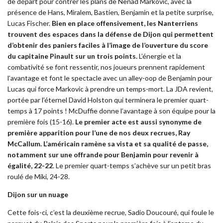
de départ pour contrer les plans de Nenad Markovic, avec la
présence de Hans, Miralem, Bastien, Benjamin et la petite surprise,
Lucas Fischer.
Bien en place offensivement, les Nanterriens
trouvent des espaces dans la défense de Dijon qui permettent
d’obtenir des paniers faciles à l’image de l’ouverture du score
du capitaine Pinault sur un trois points.
L’énergie et la
combativité se font ressentir, nos joueurs prennent rapidement
l’avantage et font le spectacle avec un alley-oop de Benjamin pour
Lucas qui force Markovic à prendre un temps-mort. La JDA revient,
portée par l’éternel David Holston qui terminera le premier quart-
temps à 17 points ! McDuffie donne l’avantage à son équipe pour la
première fois (15-16).
Le premier acte est aussi synonyme de
première apparition pour l’une de nos deux recrues, Ray
McCallum. L’américain ramène sa vista et sa qualité de passe,
notamment sur une offrande pour Benjamin pour revenir à
égalité, 22-22
. Le premier quart-temps s’achève sur un petit bras
roulé de Miki, 24-28.
Dijon sur un nuage
Cette fois-ci, c’est la deuxième recrue, Sadio Doucouré, qui foule le