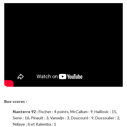
Box scores :
Nanterre 92 :
Fischer : 4 points, McCallum : 9, Halilovic : 15,
Sene : 16, Pinault : 3, Vanwijn : 3, Doucouré : 9, Dussoulier : 2,
Ndiaye : 6 et Kalemba : 1