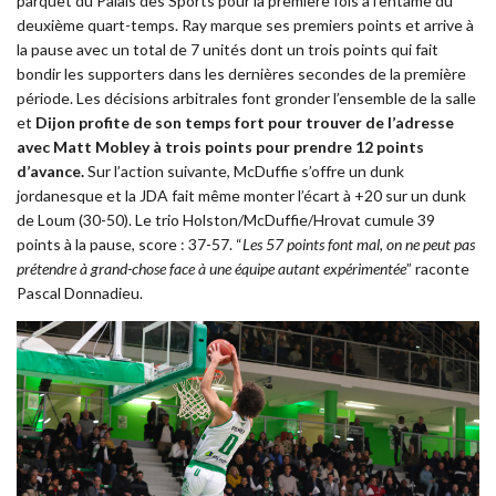
parquet du Palais des Sports pour la première fois à l’entame du
deuxième quart-temps. Ray marque ses premiers points et arrive à
la pause avec un total de 7 unités dont un trois points qui fait
bondir les supporters dans les dernières secondes de la première
période. Les décisions arbitrales font gronder l’ensemble de la salle
et
Dijon profite de son temps fort pour trouver de l’adresse
avec Matt Mobley à trois points pour prendre 12 points
d’avance.
Sur l’action suivante, McDuffie s’offre un dunk
jordanesque et la JDA fait même monter l’écart à +20 sur un dunk
de Loum (30-50). Le trio Holston/McDuffie/Hrovat cumule 39
points à la pause, score : 37-57. “
Les 57 points font mal, on ne peut pas
prétendre à grand-chose face à une équipe autant expérimentée
” raconte
Pascal Donnadieu.