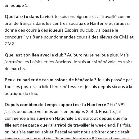
en équipe 1.
Que fais-tu dans la vie ?
Je suis enseignante. J’ai travaillé comme
prof de français dans les centres sociaux de Nanterre et j’ai aussi
donné des cours à des joueurs Espoirs du club. J’ai passé le
concours il y a 8 ans pour donner des cours à des élèves de CM1 et
CM2.
Quel est ton lien avec le club ?
Aujourd’hui je ne joue plus. Mais
j’entraîne les Loisirs et les Anciens. Je suis aussi bénévole les soirs
de matchs.
Peux-tu parler de tes missions de bénévole ?
Je suis passée par
tous les postes. La billetterie, hôtesse et je suis depuis six ans à la
boutique du club.
Depuis combien de temps supportes-tu Nanterre ?
En 1992,
j’allais beaucoup voir mes amis en équipes 2 et 3. Ensuite, j’ai
commencé à les suivre en Nationale 1 et surtout depuis que ma
fille est née parce que j’ai arrêté de travailler le week-end. Parfois,
on jouait le samedi soir et Pascal venait nous arbitrer donc c’était
sympa d’aller aux matchs. Pour moi, Nanterre 92 ce n’est pas que