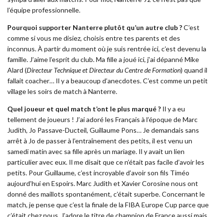
l’équipe professionnelle.
Pourquoi supporter Nanterre plutôt qu’un autre club ?
C’est
comme si vous me disiez, choisis entre tes parents et des
inconnus. À partir du moment où je suis rentrée ici, c’est devenu la
famille. J’aime l’esprit du club. Ma fille a joué ici, j’ai dépanné Mike
Alard (
Directeur Technique et Directeur du Centre de Formation
) quand il
fallait coacher… Il y a beaucoup d’anecdotes. C’est comme un petit
village les soirs de match à Nanterre.
Quel joueur et quel match t’ont le plus marqué ?
Il y a eu
tellement de joueurs ! J’ai adoré les Français à l’époque de Marc
Judith, Jo Passave-Ducteil, Guillaume Pons… Je demandais sans
arrêt à Jo de passer à l’entraînement des petits, il est venu un
samedi matin avec sa fille après un mariage. Il y avait un lien
particulier avec eux. Il me disait que ce n’était pas facile d’avoir les
petits. Pour Guillaume, c’est incroyable d’avoir son fils Timéo
aujourd’hui en Espoirs. Marc Judith et Xavier Corosine nous ont
donné des maillots spontanément, c’était superbe. Concernant le
match, je pense que c’est la finale de la FIBA Europe Cup parce que
c’était chez nous. J’adore le titre de champion de France aussi mais