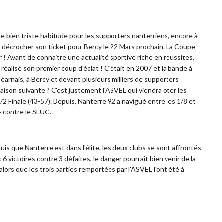
e bien triste habitude pour les supporters nanterriens, encore à
e décrocher son ticket pour Bercy le 22 Mars prochain. La Coupe
 ! Avant de connaitre une actualité sportive riche en reussites,
réalisé son premier coup d'éclat ! C'était en 2007 et la bande à
Béarnais, à Bercy et devant plusieurs milliers de supporters
saison suivante ? C'est justement l'ASVEL qui viendra oter les
/2 Finale (43-57). Depuis, Nanterre 92 a navigué entre les 1/8 et
4 contre le SLUC.
is que Nanterre est dans l'élite, les deux clubs se sont affrontés
c 6 victoires contre 3 défaites, le danger pourrait bien venir de la
 alors que les trois parties remportées par l'ASVEL l'ont été à