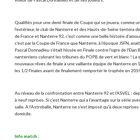
Qualifiés pour une demi-finale de Coupe qui se jouera, comme un
l'extérieur, le club de Nanterre et des Hauts-de-Seine tentera d
de France et Nanterre 92, c'est comme une belle histoire d'amour
c'est par la Coupe de France que Nanterre, à l'époque JSFN, avait 
Pascal Donnadieu s'était hissée en Finale contre l'ogre de l'Elan 
nanterriens colorant les tribunes du POPB de vert et blanc ! La 
nouveaux rêves de finale à une vaillante équipe de Nanterre en 1
les 1/2 Finales avant de finalement remporter le trophée en 201
Au niveau de la confrontation entre Nanterre 92 et l'ASVEL : depu
à neuf reprises. Si c'est Nanterre qui a l'avantage sur la série ave
salle. A l'Astroballe, Nanterre ne s'est imposé qu'à deux reprises
domicile.
Info match :