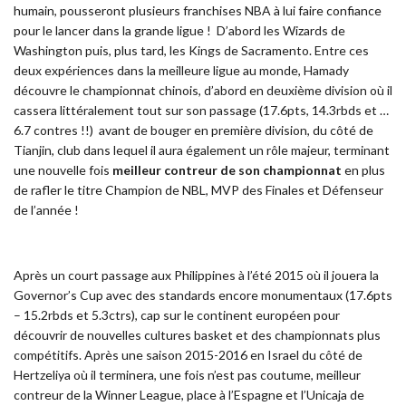
humain, pousseront plusieurs franchises NBA à lui faire confiance
pour le lancer dans la grande ligue ! D’abord les Wizards de
Washington puis, plus tard, les Kings de Sacramento. Entre ces
deux expériences dans la meilleure ligue au monde, Hamady
découvre le championnat chinois, d’abord en deuxième division où il
cassera littéralement tout sur son passage (17.6pts, 14.3rbds et …
6.7 contres !!) avant de bouger en première division, du côté de
Tianjin, club dans lequel il aura également un rôle majeur, terminant
une nouvelle fois
meilleur contreur de son championnat
en plus
de rafler le titre Champion de NBL, MVP des Finales et Défenseur
de l’année !
Après un court passage aux Philippines à l’été 2015 où il jouera la
Governor’s Cup avec des standards encore monumentaux (17.6pts
– 15.2rbds et 5.3ctrs), cap sur le continent européen pour
découvrir de nouvelles cultures basket et des championnats plus
compétitifs. Après une saison 2015-2016 en Israel du côté de
Hertzeliya où il terminera, une fois n’est pas coutume, meilleur
contreur de la Winner League, place à l’Espagne et l’Unicaja de