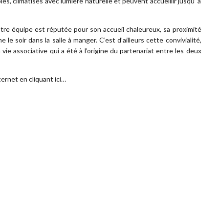
s, climatisés avec lumière naturelle et peuvent accueillir jusqu’ à
notre équipe est réputée pour son accueil chaleureux, sa proximité
 le soir dans la salle à manger. C’est d’ailleurs cette convivialité,
 vie associative qui a été à l’origine du partenariat entre les deux
nternet en cliquant
ici…