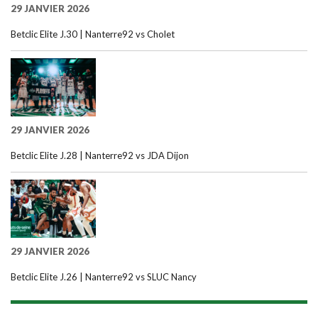
29 JANVIER 2026
Betclic Elite J.30 | Nanterre92 vs Cholet
29 JANVIER 2026
Betclic Elite J.28 | Nanterre92 vs JDA Dijon
29 JANVIER 2026
Betclic Elite J.26 | Nanterre92 vs SLUC Nancy