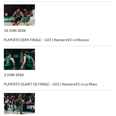
16 JUIN 2026
PLAYOFFS DEMI-FINALE – G03 | Nanterre92 vs Monaco
2 JUIN 2026
PLAYOFFS QUART DE FINALE – G01 | Nanterre92 vs Le Mans