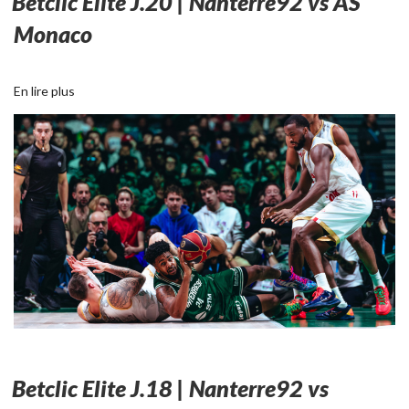
Betclic Elite J.20 | Nanterre92 vs AS
Monaco
En lire plus
Betclic Elite J.18 | Nanterre92 vs