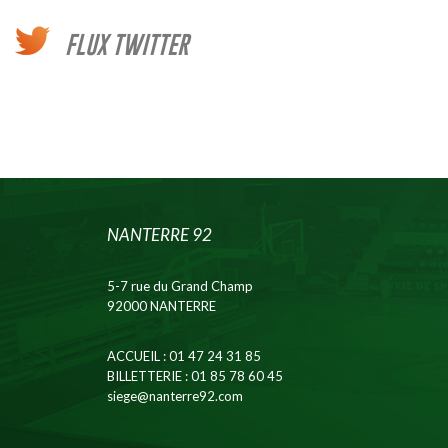
FLUX TWITTER
NANTERRE 92
5-7 rue du Grand Champ
92000 NANTERRE
ACCUEIL
: 01 47 24 31 85
BILLETTERIE
: 01 85 78 60 45
siege@nanterre92.com