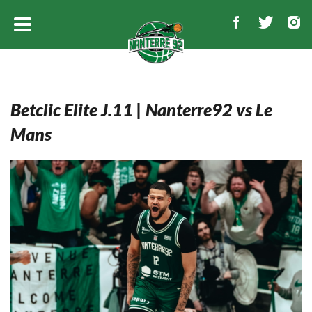
Betclic Elite J.11 | Nanterre92 vs Le
Mans