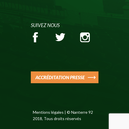
SUIVEZ NOUS
ACCRÉDITATION PRESSE
Mentions légales
| © Nanterre 92
2018, Tous droits réservés