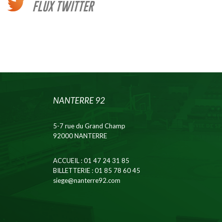
FLUX TWITTER
NANTERRE 92
5-7 rue du Grand Champ
92000 NANTERRE
ACCUEIL
: 01 47 24 31 85
BILLETTERIE
: 01 85 78 60 45
siege@nanterre92.com