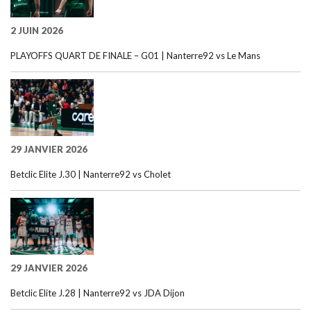
2 JUIN 2026
PLAYOFFS QUART DE FINALE – G01 | Nanterre92 vs Le Mans
29 JANVIER 2026
Betclic Elite J.30 | Nanterre92 vs Cholet
29 JANVIER 2026
Betclic Elite J.28 | Nanterre92 vs JDA Dijon