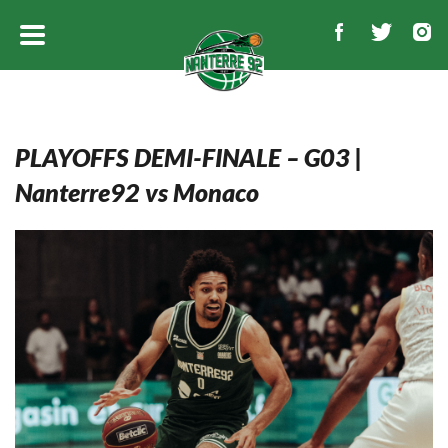
PLAYOFFS DEMI-FINALE – G03 |
Nanterre92 vs Monaco