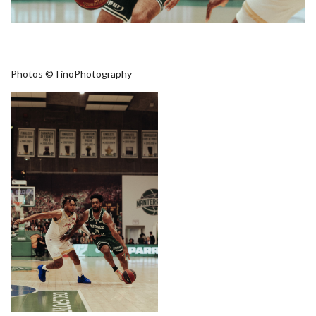
Photos ©TinoPhotography