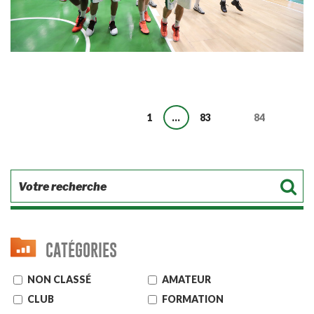
Page
Page
1
…
83
Page
84
Page précédente
CATÉGORIES
NON CLASSÉ
AMATEUR
CLUB
FORMATION