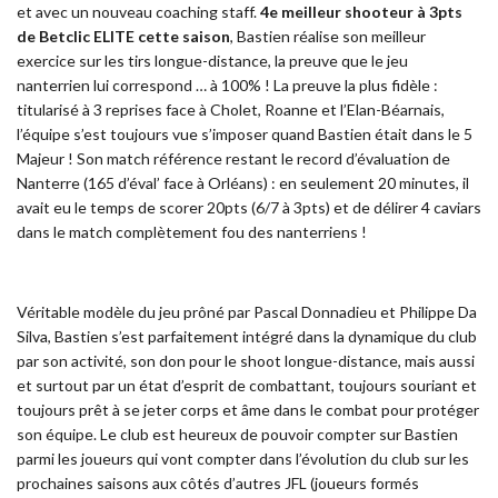
et avec un nouveau coaching staff.
4e meilleur shooteur à 3pts
de Betclic ELITE cette saison
, Bastien réalise son meilleur
exercice sur les tirs longue-distance, la preuve que le jeu
nanterrien lui correspond … à 100% ! La preuve la plus fidèle :
titularisé à 3 reprises face à Cholet, Roanne et l’Elan-Béarnais,
l’équipe s’est toujours vue s’imposer quand Bastien était dans le 5
Majeur ! Son match référence restant le record d’évaluation de
Nanterre (165 d’éval’ face à Orléans) : en seulement 20 minutes, il
avait eu le temps de scorer 20pts (6/7 à 3pts) et de délirer 4 caviars
dans le match complètement fou des nanterriens !
Véritable modèle du jeu prôné par Pascal Donnadieu et Philippe Da
Silva, Bastien s’est parfaitement intégré dans la dynamique du club
par son activité, son don pour le shoot longue-distance, mais aussi
et surtout par un état d’esprit de combattant, toujours souriant et
toujours prêt à se jeter corps et âme dans le combat pour protéger
son équipe. Le club est heureux de pouvoir compter sur Bastien
parmi les joueurs qui vont compter dans l’évolution du club sur les
prochaines saisons aux côtés d’autres JFL (joueurs formés