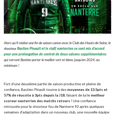
Alors qu’il réalise une fin de saison canon avec le Club des Hauts-de-Seine, le
shooteur
Bastien Pinault et le staff nanterrien se sont mis d’accord
pour une prolongation de contrat de deux saisons supplémentaires
qui verront Bastien porter le maillot vert et blanc jusqu’en 2024, au
minimum !
Fort d’une deuxième partie de saison productive et pleine de
confiance, Bastien Pinault tourne à des
moyennes de 13.5pts et
57% de réussite à 3pts depuis la J18
, faisant de lui le
meilleur
scoreur nanterrien des matchs retours
! Une confiance
retrouvée pour le shooteur fou de Nanterre 92 après quelques
semaines d’adaptation dans un nouveau club, une nouvelle équipe