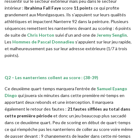
ressentir sur le secteur extérieur mais peu dans le secteur
intérieur :
Ibrahima Fall Faye
score
11 points
ce qui profite
grandement aux Monégasques. Ils s’appuient sur leurs qualités
athlétiques et impactent Nanterre 92 dans la peinture. Plusieurs
séquences remettent les nanterriens devant au scoring : 6 points
de suite de
Chris Horton
suivi d’un and-one de
Jeremy Senglin
.
Les
Hommes de Pascal Donnadieu
s’appuient sur leur jeu rapide,
et malheureusement pas sur leur adresse extérieure (1/7 à trois
points).
Q2 – Les nanterriens collent au score : (38-39)
Ce deuxième quart-temps marquera l’entrée de
Samuel Eyango
Dingo
qui jouera six minutes dans cette première mi-temps en
apportant deux rebonds et une interception. Il marquera
également le retour des fautes :
21 fautes sifflées au total dans
cette première période
et donc un jeu beaucoup plus saccadé
dans ce deuxième quart. Peu de scoring en début de quart-temps
ce qui n’empêche pas les nanterriens de coller au score voire même
de passer devant : 9 changements de leader dans cette mi-temps