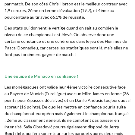
par match. De son côté Chris Horton est le meilleur contreur avec
1,9 contres, 2ème en terme d’évaluation (19,7), et 4ème au
pourcentage au tir avec 66,1% de réussite.
Des stats qui donnent le vertige quand on sait au combien le
niveau de ce championnat est élevé. On observe donc une
certaine constance et une cohérence dans le jeu des Hommes de
Pascal Donnadieu, car certes les statistiques sont là, mais elles ne
font pas forcément gagner de match !
Une équipe de Monaco en confiance !
Les monégasques ont validé leur 4ème victoire consécutive face
au Bayern de Munich (EuroLigue) avec un Mike James en forme (26
points pour 6 passes décisives) et un Danilo Andusic toujours aussi
scoreur (16 points). De quoi les mettre en confiance pour la suite
du championnat européen mais également le championnat français
: 2ème au classement général, ils ne comptent pas baisser en
intensité. Saša Obradović pourra également disposé de
Jerry
Boutsiele
, qui fera son retour sur les parquets après deux mois