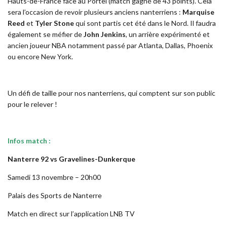
Hauts-de-France face au Portel (match gagné de 43 points). Cela
sera l’occasion de revoir plusieurs anciens nanterriens :
Marquise
Reed
et
Tyler Stone
qui sont partis cet été dans le Nord. Il faudra
également se méfier de
John Jenkins
, un arrière expérimenté et
ancien joueur NBA notamment passé par Atlanta, Dallas, Phoenix
ou encore New York.
Un défi de taille pour nos nanterriens, qui comptent sur son public
pour le relever !
Infos match :
Nanterre 92 vs Gravelines-Dunkerque
Samedi 13 novembre – 20h00
Palais des Sports de Nanterre
Match en direct sur l’application LNB TV