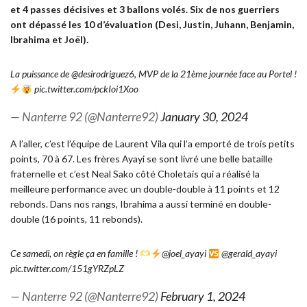
et 4 passes décisives et 3 ballons volés. Six de nos guerriers
ont dépassé les 10 d’évaluation (Desi, Justin, Juhann, Benjamin,
Ibrahima et Joël).
La puissance de
@desirodriguez6
, MVP de la 21ème journée face au Portel !
pic.twitter.com/pckIoi1Xoo
— Nanterre 92 (@Nanterre92)
January 30, 2024
A l’aller, c’est l’équipe de Laurent Vila qui l’a emporté de trois petits
points, 70 à 67. Les frères Ayayi se sont livré une belle bataille
fraternelle et c’est Neal Sako côté Choletais qui a réalisé la
meilleure performance avec un double-double à 11 points et 12
rebonds. Dans nos rangs, Ibrahima a aussi terminé en double-
double (16 points, 11 rebonds).
Ce samedi, on règle ça en famille !
@joel_ayayi
@gerald_ayayi
pic.twitter.com/151gYRZpLZ
— Nanterre 92 (@Nanterre92)
February 1, 2024