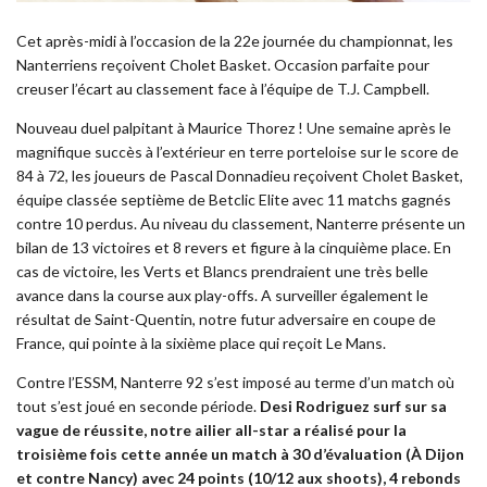
Cet après-midi à l’occasion de la 22e journée du championnat, les
Nanterriens reçoivent Cholet Basket. Occasion parfaite pour
creuser l’écart au classement face à l’équipe de T.J. Campbell.
Nouveau duel palpitant à Maurice Thorez !
Une semaine après le
magnifique succès à l’extérieur en terre porteloise sur le score de
84 à 72
, les joueurs de Pascal Donnadieu reçoivent Cholet Basket,
équipe classée septième de Betclic Elite avec 11 matchs gagnés
contre 10 perdus. Au niveau du classement, Nanterre présente un
bilan de 13 victoires et 8 revers et figure à la cinquième place. En
cas de victoire, les Verts et Blancs prendraient une très belle
avance dans la course aux play-offs. A surveiller également le
résultat de Saint-Quentin, notre futur adversaire en coupe de
France, qui pointe à la sixième place qui reçoit Le Mans.
Contre l’ESSM, Nanterre 92 s’est imposé au terme d’un match où
tout s’est joué en seconde période.
Desi Rodriguez surf sur sa
vague de réussite, notre ailier all-star a réalisé pour la
troisième fois cette année un match à 30 d’évaluation (À Dijon
et contre Nancy) avec 24 points (10/12 aux shoots), 4 rebonds