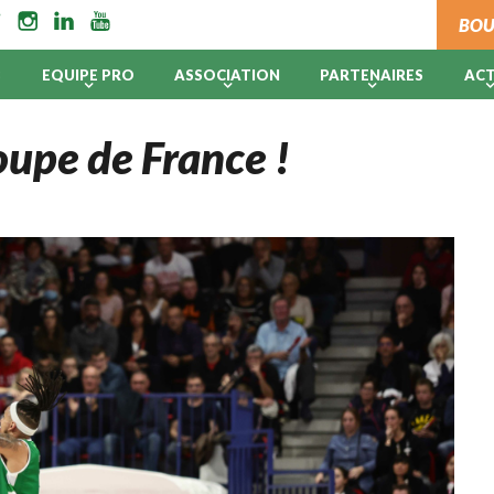
BOU
B
EQUIPE PRO
ASSOCIATION
PARTENAIRES
AC
oupe de France !