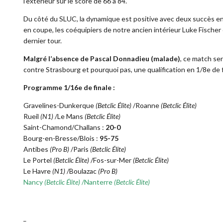
l’extérieur sur le score de 66 à 84.
Du côté du SLUC, la dynamique est positive avec deux succès e
en coupe, les coéquipiers de notre ancien intérieur Luke Fischer 
dernier tour.
Malgré l’absence de Pascal Donnadieu (malade)
, ce match se
contre Strasbourg et pourquoi pas, une qualification en 1/8e de f
Programme 1/16e de finale :
Gravelines-Dunkerque
(Betclic Élite)
/Roanne
(Betclic Élite)
Rueil
(N1)
/Le Mans
(Betclic Élite)
Saint-Chamond/Challans :
20-0
Bourg-en-Bresse/Blois :
95-75
Antibes
(Pro B)
/Paris
(Betclic Élite)
Le Portel
(Betclic Élite)
/Fos-sur-Mer
(Betclic Élite)
Le Havre
(N1)
/Boulazac
(Pro B)
Nancy
(Betclic Élite)
/Nanterre
(Betclic Élite)
_