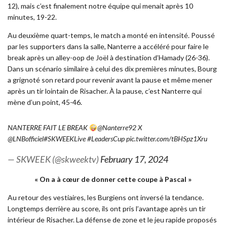
12), mais c’est finalement notre équipe qui menait après 10
minutes, 19-22.
Au deuxième quart-temps, le match a monté en intensité. Poussé
par les supporters dans la salle, Nanterre a accéléré pour faire le
break après un alley-oop de Joël à destination d’Hamady (26-36).
Dans un scénario similaire à celui des dix premières minutes, Bourg
a grignoté son retard pour revenir avant la pause et même mener
après un tir lointain de Risacher. À la pause, c’est Nanterre qui
mène d’un point, 45-46.
NANTERRE FAIT LE BREAK
@Nanterre92
X
@LNBofficiel
#SKWEEKLive
#LeadersCup
pic.twitter.com/tBHSpz1Xru
— SKWEEK (@skweektv)
February 17, 2024
« On a à cœur de donner cette coupe à Pascal »
Au retour des vestiaires, les Burgiens ont inversé la tendance.
Longtemps derrière au score, ils ont pris l’avantage après un tir
intérieur de Risacher. La défense de zone et le jeu rapide proposés