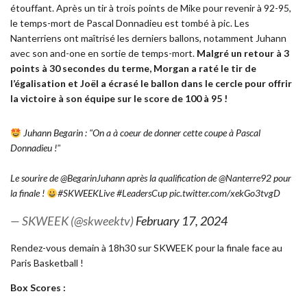
étouffant. Après un tir à trois points de Mike pour revenir à 92-95,
le temps-mort de Pascal Donnadieu est tombé à pic. Les
Nanterriens ont maîtrisé les derniers ballons, notamment Juhann
avec son and-one en sortie de temps-mort.
Malgré un retour à 3
points à 30 secondes du terme, Morgan a raté le tir de
l’égalisation et Joël a écrasé le ballon dans le cercle pour offrir
la victoire à son équipe sur le score de 100 à 95 !
Juhann Begarin : "On a à coeur de donner cette coupe à Pascal
Donnadieu !"
Le sourire de
@BegarinJuhann
après la qualification de
@Nanterre92
pour
la finale !
#SKWEEKLive
#LeadersCup
pic.twitter.com/xekGo3tvgD
— SKWEEK (@skweektv)
February 17, 2024
Rendez-vous demain à 18h30 sur SKWEEK pour la finale face au
Paris Basketball !
Box Scores :