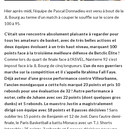
Hier après-midi, l’équipe de Pascal Donnadieu est venu à bout de la
JL Bourg au terme d’un match à couper le souffle sur le score de
100 à 95.
C’était une rencontre absolument plaisante à regarder pour
tous les amateurs de basket, avec de très belles actions et
deux équipes évoluant à un très haut niveau, marquant 100
points face à la troisième meilleure défense de Betclic Élite !
Comme lors du quart de finale face à l’ASVEL, Nanterre 92 s’est
imposé face à la JL Bourg de cinq longueurs.
L’un de nos guerriers
marche sur la compétition et il s’appelle Ibrahima Fall Faye.
Déjà auteur d’une grosse performance contre Villeurbanne,
l’ancien monégasque a cette fois marqué 23 points et pris 10
rebonds pour une évaluation de 32 ! Autre performance à
noter, celle de Juhann avec ses 22 points (dont quelques gros
dunks) et 5 rebonds. Le maestro Justin a magistralement
dirigé son équipe avec 18 points et 8 passes décisives !
Sans
oublier les 15 points de Benjamin et 12 de Joël. Dans l’autre demi-
finale, le Paris Basketball a battu Monaco avec un T.J. Shorts
intenable : 25 points, 2 rebonds et 5 passes décisives pour une