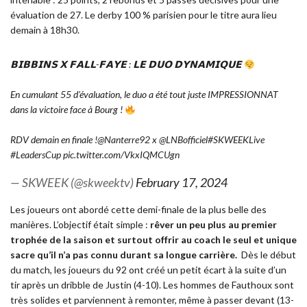
évaluation de 27. Le derby 100 % parisien pour le titre aura lieu
demain à 18h30.
𝗕𝗜𝗕𝗕𝗜𝗡𝗦 𝗫 𝗙𝗔𝗟𝗟-𝗙𝗔𝗬𝗘 : 𝗟𝗘 𝗗𝗨𝗢 𝗗𝗬𝗡𝗔𝗠𝗜𝗤𝗨𝗘
En cumulant 55 d'évaluation, le duo a été tout juste IMPRESSIONNAT
dans la victoire face à Bourg !
RDV demain en finale !
@Nanterre92
x
@LNBofficiel
#SKWEEKLive
#LeadersCup
pic.twitter.com/VkxIQMCUgn
— SKWEEK (@skweektv)
February 17, 2024
Les joueurs ont abordé cette demi-finale de la plus belle des
manières. L’objectif était simple :
rêver un peu plus au premier
trophée de la saison et surtout offrir au coach le seul et unique
sacre qu’il n’a pas connu durant sa longue carrière.
Dès le début
du match, les joueurs du 92 ont créé un petit écart à la suite d’un
tir après un dribble de Justin (4-10). Les hommes de Fauthoux sont
très solides et parviennent à remonter, même à passer devant (13-