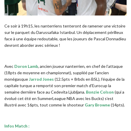
Ce soir à 19h15, les nanterriens tenteront de ramener une victoire
sur le parquet du Darussafaka Istanbul. Un déplacement périlleux
face à une équipe redoutable, que les joueurs de Pascal Donnadieu
devront aborder avec sérieux !
Avec
Doron Lamb
, ancien joueur nanterrien, en chef de l’attaque
(18pts de moyenne en championnat), suppléé par l’ancien
monégasque
Jarrod Jones
(12.5pts + 8rbds en BSL), l’équipe de la
capitale turque a remporté son premier match d’Eurocup la
semaine dernière face au Cedevita Ljubljana.
Bonzie Colson
(qui a
évolué cet été en SummerLeague NBA avec les Bucks) s’est
illustré avec 16pts, tout comme le shooteur
Gary Browne
(14pts).
Infos Match :