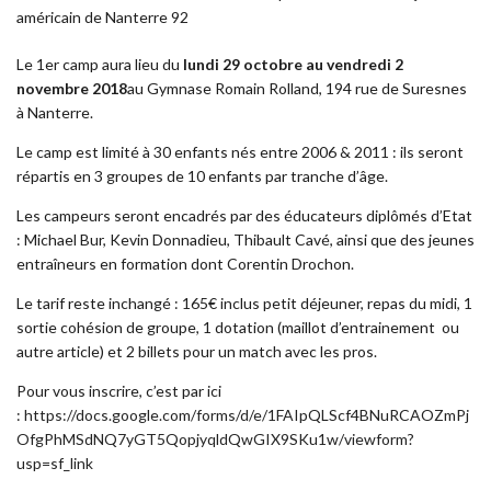
américain de Nanterre 92
Le 1er camp aura lieu du
lundi 29 octobre au vendredi 2
novembre 2018
au Gymnase Romain Rolland, 194 rue de Suresnes
à Nanterre.
Le camp est limité à 30 enfants nés entre 2006 & 2011 : ils seront
répartis en 3 groupes de 10 enfants par tranche d’âge.
Les campeurs seront encadrés par des éducateurs diplômés d’Etat
: Michael Bur, Kevin Donnadieu, Thibault Cavé, ainsi que des jeunes
entraîneurs en formation dont Corentin Drochon.
Le tarif reste inchangé : 165€ inclus petit déjeuner, repas du midi, 1
sortie cohésion de groupe, 1 dotation (maillot d’entrainement ou
autre article) et 2 billets pour un match avec les pros.
Pour vous inscrire, c’est par ici
:
https://docs.google.com/forms/d/e/1FAIpQLScf4BNuRCAOZmPj
OfgPhMSdNQ7yGT5QopjyqldQwGIX9SKu1w/viewform?
usp=sf_link