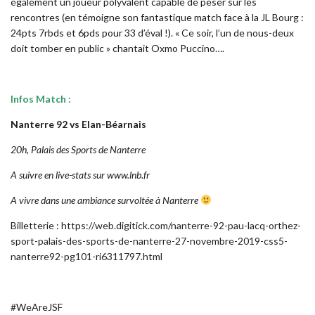
également un joueur polyvalent capable de peser sur les
rencontres (en témoigne son fantastique match face à la JL Bourg :
24pts 7rbds et 6pds pour 33 d’éval !). « Ce soir, l’un de nous-deux
doit tomber en public » chantait Oxmo Puccino….
Infos Match :
Nanterre 92 vs Elan-Béarnais
20h, Palais des Sports de Nanterre
A suivre en live-stats sur www.lnb.fr
A vivre dans une ambiance survoltée à Nanterre
Billetterie :
https://web.digitick.com/nanterre-92-pau-lacq-orthez-
sport-palais-des-sports-de-nanterre-27-novembre-2019-css5-
nanterre92-pg101-ri6311797.html
#WeAreJSF