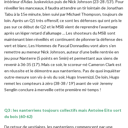
intérieur d’Adas Juskevicius puis de Nick Johnson (23-28 /13′). Pour
réveiller les manceaux, il faudra attendre un tir lointain de Jonathan
Tabu à la 15e minute, bien suivi par Michael Thompson, toujours de
loin. Après un Q1 très offensif, ce sont les défenses qui ont pris le
pas sur ce début de Q2 et le MSB vient de reprendre l’avantage
après un léger retard d’allumage … Les shooteurs du MSB sont
maintenant bien réveillés et continuent de pilonner la défense des
vert et blanc. Les Hommes de Pascal Donnadieu vont alors s’en
remettre au meneur Nick Johnson, auteur d’une belle rentrée en
jeu pour Nanterre (5 points en 5min) et permettant aux siens de
revenir à 36-35 (17′). Mais ce soir, le scoreur-né Cameron Clark est
en réussite et le démontre aux nanterriens. Pas de quoi inquiéter
outre-mesure son vis-à-vis du soir, Hugo Invernizzi. De loin, Hugo
remet les compteurs à zéro (38-38 / 19′) avant de voir Jeremy
Senglin conclure à merveille cette première mi-temps !
Q3 : les nanterriens toujours collectifs mais Antoine Eito sort
du bois (60-62)
De retour de vestiaires, les nanterriens commencent par une