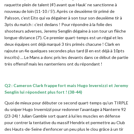
raquette plein de talent (4′) avant que Hauk’ ne sanctionne à
nouveau de loin (11-10 / 5′). Après ce deuxième tir primé de
Palsson, c’est Eito qui va dégainer à son tour son deuxième tir à
3pts du match : c’est dedans ! Pour répondre à la folie des
shooteurs adverses, Jeremy Senglin dégaine à son tour un flèche
longue-distance (7′). Ce premier quart-temps est un régal et les
deux équipes ont déjà marqué 3 tirs primés chacune ! Clark en
rajoute un 4e quelques secondes plus tard (il en est déjà à 10pts
inscrits) … Le Mans a donc pris les devants dans ce début de partie
très offensif mais les nanterriens ont du répondant !
Q2 : Cameron Clark frappe fort mais Hugo Invernizzi et Jeremy
Senglin lui répondent plus fort ! (38-44)
Quoi de mieux pour débuter ce second quart-temps qu’un TIRPLE
du sniper Hugo Invernizzi pour redonner l’avantage à Nanterre 92
(23-24) ! Julian Gamble sort quant à lui les muscles en défense
pour contrer la tentative du massif Hendrix et permettre au Club
des Hauts-de-Seine d’enfoncer un peu plus le clou grâce à un tir