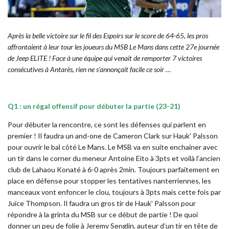
Après la belle victoire sur le fil des Espoirs sur le score de 64-65, les pros
affrontaient à leur tour les joueurs du MSB Le Mans dans cette 27e journée
de Jeep ELITE ! Face à une équipe qui venait de remporter 7 victoires
consécutives à Antarès, rien ne s’annonçait facile ce soir …
Q1 : un régal offensif pour débuter la partie (23-21)
Pour débuter la rencontre, ce sont les défenses qui parlent en
premier ! Il faudra un and-one de Cameron Clark sur Hauk’ Palsson
pour ouvrir le bal côté Le Mans. Le MSB va en suite enchainer avec
un tir dans le corner du meneur Antoine Eito à 3pts et voilà l’ancien
club de Lahaou Konaté à 6-0 après 2min. Toujours parfaitement en
place en défense pour stopper les tentatives nanterriennes, les
manceaux vont enfoncer le clou, toujours à 3pts mais cette fois par
Juice Thompson. Il faudra un gros tir de Hauk’ Palsson pour
répondre à la grinta du MSB sur ce début de partie ! De quoi
donner un peu de folie à Jeremy Senglin, auteur d’un tir en tête de