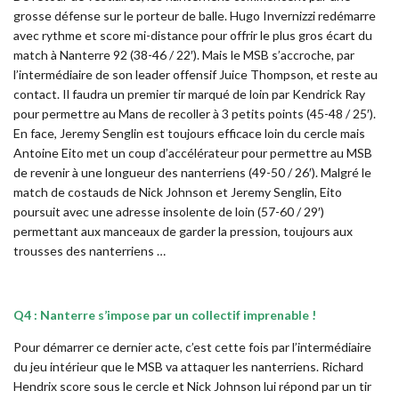
grosse défense sur le porteur de balle. Hugo Invernizzi redémarre
avec rythme et score mi-distance pour offrir le plus gros écart du
match à Nanterre 92 (38-46 / 22′). Mais le MSB s’accroche, par
l’intermédiaire de son leader offensif Juice Thompson, et reste au
contact. Il faudra un premier tir marqué de loin par Kendrick Ray
pour permettre au Mans de recoller à 3 petits points (45-48 / 25′).
En face, Jeremy Senglin est toujours efficace loin du cercle mais
Antoine Eito met un coup d’accélérateur pour permettre au MSB
de revenir à une longueur des nanterriens (49-50 / 26′). Malgré le
match de costauds de Nick Johnson et Jeremy Senglin, Eito
poursuit avec une adresse insolente de loin (57-60 / 29′)
permettant aux manceaux de garder la pression, toujours aux
trousses des nanterriens …
Q4 : Nanterre s’impose par un collectif imprenable !
Pour démarrer ce dernier acte, c’est cette fois par l’intermédiaire
du jeu intérieur que le MSB va attaquer les nanterriens. Richard
Hendrix score sous le cercle et Nick Johnson lui répond par un tir