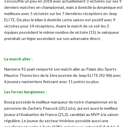
s’essouffle un peu en 2018 avec actuellement 3 victoires sur ses 9
derniers matches en championnat, mais à domicile la dynamique est
meilleure avec 5 victoires sur les 7 dernières réceptions en Jeep
ELITE. De plus le bilan à domicile cette saison est positif avec 9
victoires pour 14 réceptions. Avant le match de ce soir les 2
équipes possèdent le même nombre de victoire (15), le vainqueur
prendrait un léger ascendant sur son adversaire direct.
Le match aller :
Nanterre 92 avait remporté son match aller au Palais des Sports
Maurice Thorez lors de la 1ère journée de Jeep ELITE (92-86) avec
6 joueurs nanterriens finissant avec 11 points ou plus.
Les forces burgiennes :
Bourg possède le meilleur marqueur de notre championnat en la
personne de Zachery Peacock (20,2 pts), qui est aussi le meilleur
joueur à l’évaluation de France (21,2), candidat au MVP à la saison
régulière. Le joueur du secteur intérieur possède aussi une
excellente réussite à 3 pts (50%), précieux au rebond (5,8 rbds), il