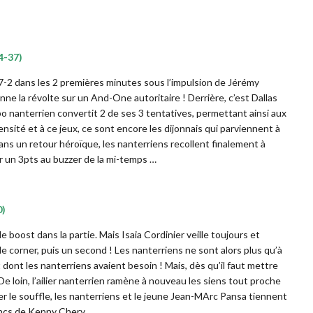
44-37)
 7-2 dans les 2 premières minutes sous l’impulsion de Jérémy
onne la révolte sur un And-One autoritaire ! Derrière, c’est Dallas
o nanterrien convertit 2 de ses 3 tentatives, permettant ainsi aux
nsité et à ce jeux, ce sont encore les dijonnais qui parviennent à
ans un retour héroïque, les nanterriens recollent finalement à
ur un 3pts au buzzer de la mi-temps …
0)
 boost dans la partie. Mais Isaia Cordinier veille toujours et
e corner, puis un second ! Les nanterriens ne sont alors plus qu’à
 dont les nanterriens avaient besoin ! Mais, dès qu’il faut mettre
! De loin, l’ailier nanterrien ramène à nouveau les siens tout proche
er le souffle, les nanterriens et le jeune Jean-MArc Pansa tiennent
rancs de Kenny Chery …