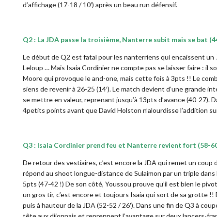
d’affichage (17-18 / 10′) après un beau run défensif.
Q2 : La JDA passe la troisième, Nanterre subit mais se bat (
Le début de Q2 est fatal pour les nanterriens qui encaissent un
Leloup … Mais Isaia Cordinier ne compte pas se laisser faire : il s
Moore qui provoque le and-one, mais cette fois à 3pts !! Le comb
siens de revenir à 26-25 (14′). Le match devient d’une grande inte
se mettre en valeur, reprenant jusqu’à 13pts d’avance (40-27). D
4petits points avant que David Holston n’alourdisse l’addition s
Q3 : Isaia Cordinier prend feu et Nanterre revient fort (58-6
De retour des vestiaires, c’est encore la JDA qui remet un coup de
répond au shoot longue-distance de Sulaimon par un triple dans l
5pts (47-42 !) De son côté, Youssou prouve qu’il est bien le pivot
un gros tir, c’est encore et toujours Isaia qui sort de sa grotte !
puis à hauteur de la JDA (52-52 / 26′). Dans une fin de Q3 à coup
tête aux dijonnais et reprennent l’avantage sur deux lancers-f