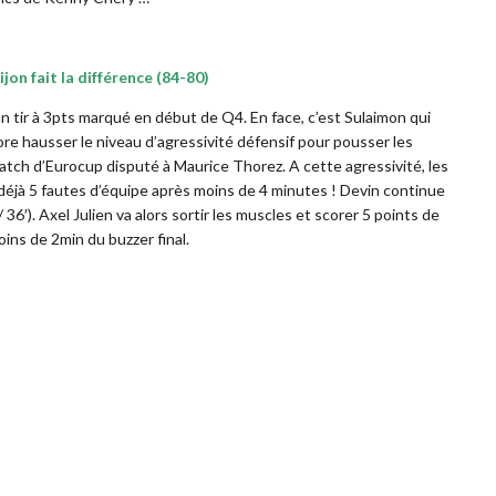
ijon fait la différence (84-80)
 un tir à 3pts marqué en début de Q4. En face, c’est Sulaimon qui
re hausser le niveau d’agressivité défensif pour pousser les
tch d’Eurocup disputé à Maurice Thorez. A cette agressivité, les
éjà 5 fautes d’équipe après moins de 4 minutes ! Devin continue
36′). Axel Julien va alors sortir les muscles et scorer 5 points de
ns de 2min du buzzer final.