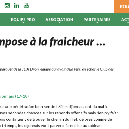
BOU
B
EQUIPE PRO
ASSOCIATION
PARTENAIRES
AC
impose à la fraicheur …
 parquet de la JDA Dijon, équipe qui avait déjà tenu en échec le Club des
jonnais (17-18)
sur une pénétration bien sentie ! Si les dijonnais ont du mal à
ses secondes chances sur les rebonds offensifs mais rien n’y fait :
iens continuent de trouver le chemin du filet, de près comme de
art-temps, les dijonnais vont parvenir à recoller au tableau