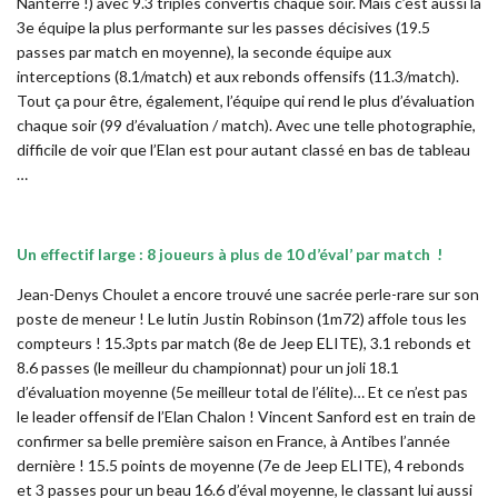
Nanterre !) avec 9.3 triplés convertis chaque soir. Mais c’est aussi la
3e équipe la plus performante sur les passes décisives (19.5
passes par match en moyenne), la seconde équipe aux
interceptions (8.1/match) et aux rebonds offensifs (11.3/match).
Tout ça pour être, également, l’équipe qui rend le plus d’évaluation
chaque soir (99 d’évaluation / match). Avec une telle photographie,
difficile de voir que l’Elan est pour autant classé en bas de tableau
…
Un effectif large : 8 joueurs à plus de 10 d’éval’ par match !
Jean-Denys Choulet a encore trouvé une sacrée perle-rare sur son
poste de meneur ! Le lutin Justin Robinson (1m72) affole tous les
compteurs ! 15.3pts par match (8e de Jeep ELITE), 3.1 rebonds et
8.6 passes (le meilleur du championnat) pour un joli 18.1
d’évaluation moyenne (5e meilleur total de l’élite)… Et ce n’est pas
le leader offensif de l’Elan Chalon ! Vincent Sanford est en train de
confirmer sa belle première saison en France, à Antibes l’année
dernière ! 15.5 points de moyenne (7e de Jeep ELITE), 4 rebonds
et 3 passes pour un beau 16.6 d’éval moyenne, le classant lui aussi