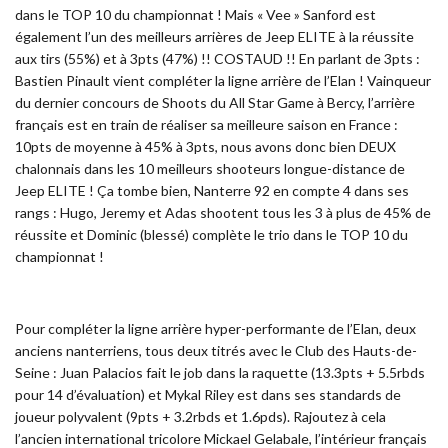
dans le TOP 10 du championnat ! Mais « Vee » Sanford est
également l’un des meilleurs arrières de Jeep ELITE à la réussite
aux tirs (55%) et à 3pts (47%) !! COSTAUD !! En parlant de 3pts :
Bastien Pinault vient compléter la ligne arrière de l’Elan ! Vainqueur
du dernier concours de Shoots du All Star Game à Bercy, l’arrière
français est en train de réaliser sa meilleure saison en France :
10pts de moyenne à 45% à 3pts, nous avons donc bien DEUX
chalonnais dans les 10 meilleurs shooteurs longue-distance de
Jeep ELITE ! Ça tombe bien, Nanterre 92 en compte 4 dans ses
rangs : Hugo, Jeremy et Adas shootent tous les 3 à plus de 45% de
réussite et Dominic (blessé) complète le trio dans le TOP 10 du
championnat !
Pour compléter la ligne arrière hyper-performante de l’Elan, deux
anciens nanterriens, tous deux titrés avec le Club des Hauts-de-
Seine : Juan Palacios fait le job dans la raquette (13.3pts + 5.5rbds
pour 14 d’évaluation) et Mykal Riley est dans ses standards de
joueur polyvalent (9pts + 3.2rbds et 1.6pds). Rajoutez à cela
l’ancien international tricolore Mickael Gelabale, l’intérieur français