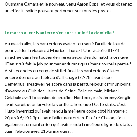
Ousmane Camara et le nouveau venu Aaron Epps, et vous obtenez
un effectif solide pouvant performer sur tous les postes.
Le match aller : Nanterre s’en sort sur le fil à domicile !!
Au match aller, les nanterriens avaient du sortir l’artillerie lourde
pour valider la victoire à Maurice Thorez ! Une victoire 81-78
arrachée dans les toutes dernières secondes du match alors que
l’Elan avait fait le job pour mener durant quasiment toute la partie !
A 50secondes du coup de sifflet final, les nanterriens étaient
encore derrière au tableau d’affichage (77-78) avant que
Demetrius Treadwell ne score dans la peinture pour offrir un point
d’avance au Club des Hauts-de-Seine. Balle en main, Mickael
Gelabale avait l’occasion de crucifier Nanterre, mais Jeremy Senglin
avait surgit pour lui voler la gonfle … héroïque ! Côté stats, c’est
Hugo Invernizzi qui avait rendu la meilleure copie côté Nanterre :
20pts à 6/10 à 3pts pour l’ailier nanterrien. Et côté Chalon, c’est
également un nanterrien qui avait rendu la meilleure ligne de stats :
Juan Palacios avec 21pts marqués …