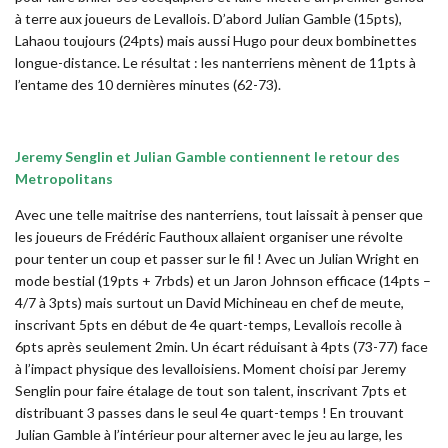
à terre aux joueurs de Levallois. D’abord Julian Gamble (15pts),
Lahaou toujours (24pts) mais aussi Hugo pour deux bombinettes
longue-distance. Le résultat : les nanterriens mènent de 11pts à
l’entame des 10 dernières minutes (62-73).
Jeremy Senglin et Julian Gamble contiennent le retour des
Metropolitans
Avec une telle maitrise des nanterriens, tout laissait à penser que
les joueurs de Frédéric Fauthoux allaient organiser une révolte
pour tenter un coup et passer sur le fil ! Avec un Julian Wright en
mode bestial (19pts + 7rbds) et un Jaron Johnson efficace (14pts –
4/7 à 3pts) mais surtout un David Michineau en chef de meute,
inscrivant 5pts en début de 4e quart-temps, Levallois recolle à
6pts après seulement 2min. Un écart réduisant à 4pts (73-77) face
à l’impact physique des levalloisiens. Moment choisi par Jeremy
Senglin pour faire étalage de tout son talent, inscrivant 7pts et
distribuant 3 passes dans le seul 4e quart-temps ! En trouvant
Julian Gamble à l’intérieur pour alterner avec le jeu au large, les