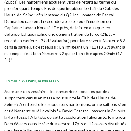
(20pts). Les nanterriens accusent 7pts de retard au terme du
premier quart-temps. Pas de quoi inquiéter le staff du Club des
Hauts-de-Seine : dès l’entame du Q2, les Hommes de Pascal
Donnadieu passent la seconde vitesse, sous l’impulsion du
Capitaine Lahaou Konaté ! De près, de loin, en attaque, en
défense, Lahaou réalise une démonstration de force (24pts –
record en carrière – 29 d’évaluation) pour faire revenir Nanterre 92
dans la partie. Et c’est réussi ! En infligeant un +11 (18-29) avant la
mi-temps, c’est bien Nanterre 92 qui est en tête après 20min (47-
51) !
Dominic Waters, le Maestro
Au retour des vestiaires, les nanterriens, poussés par des
supporters venus en masse pour suivre le Club des Hauts-de-
Seine (« A entendre les supporters nanterriens, on ne sait pas si on
est à Nanterre ou à Levallois ! », David Cozette), passent la 3e, puis
la 4e vitesse ! A la tête de cette accélération fulgurante, le meneur
Dom Waters dans le rôle du maestro. 17pts et 12 caviars distribués
pour faire briller ses coéquipiers et faire-mettre un premier genou