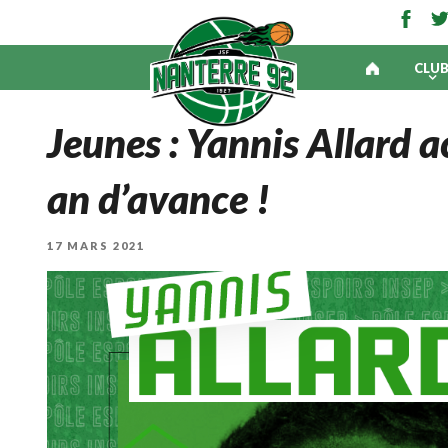
CLU
Jeunes : Yannis Allard a
an d’avance !
PUBLIÉ
17 MARS 2021
LE