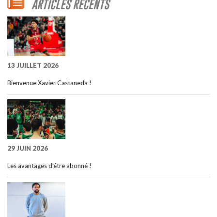
ARTICLES RÉCENTS
13 JUILLET 2026
Bienvenue Xavier Castaneda !
29 JUIN 2026
Les avantages d’être abonné !