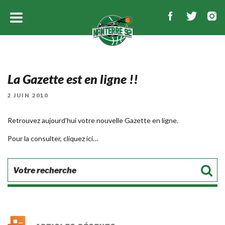
La Gazette est en ligne !!
PUBLIÉ
2 JUIN 2010
LE
Retrouvez aujourd’hui votre nouvelle Gazette en ligne.
Pour la consulter, cliquez
ici…