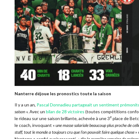
Nanterre déjoue les pronostics toute la saison
Il y a un an,
Pascal Donnadieu partageait un sentiment prémonit
saison ».
Avec un
bilan de 28 victoires
(toutes compétitions confond
e
le rideau sur une saison brillante, achevée à une 3
place de Betcl
le coach, invoquant «
une masse salariale beaucoup plus proche de cel
staff, tout le monde a toujours cru que l’on pouvait faire quelque chose
» 
Nanterre a confié avoir ressenti, «
dès la première semaine de prépar