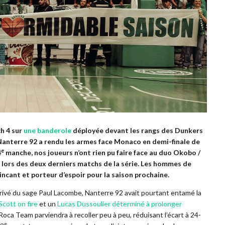
ch 4 sur
une banderole
déployée devant les rangs des Dunkers
 Nanterre 92 a rendu les armes face Monaco en demi-finale de
e
4
manche, nos joueurs n’ont rien pu faire face au duo Okobo /
e lors des deux derniers matchs de la série. Les hommes de
ncant et porteur d’espoir pour la saison prochaine.
privé du sage Paul Lacombe, Nanterre 92 avait pourtant entamé la
cott on fire
et un
Lucas Dussoulier déterminé à prolonger
a Roca Team parviendra à recoller peu à peu, réduisant l’écart à 24-
e