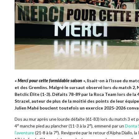
«
Merci pour cette formidable saison
», lisait-on à l’issue du mat
et des Gremlins. Malgré le sursaut observé lors du match 2,
Betclic Élite (1-3). Défaits 78-89 par la Roca Team lors de la 
Strazel, auteur de plus de la moitié des points de leur équip
Julien Mahé bouclent toutefois un exercice 2025-2026 convai
Dos au mur après une lourde défaite (61-83) lors du match 3 et 
e
e
4
manche pied au plancher (11-3 à la 2
), emmené par un
Donta S
e
l’aventure
(21-8 à la 7
). Revigorée par le retour d’Alpha Diallo, l