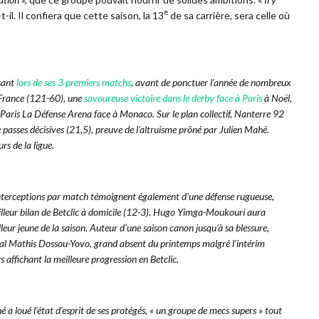
e
-t-il. Il confiera que cette saison, la 13
de sa carrière, sera celle où
osant
lors de ses 3 premiers match
s
, avant de ponctuer l’année de nombreux
 France (121-60), une
savoureuse victoire dans le derby face à Paris
à Noël,
a Paris La Défense Arena face à Monaco. Sur le plan collectif, Nanterre 92
passes décisives (21,5), preuve de l’altruisme prôné par Julien Mahé.
rs de la ligue.
5 interceptions par match témoignent également d’une défense rugueuse,
illeur bilan de Betclic à domicile (12-3). Hugo Yimga-Moukouri aura
leur jeune de la saison. Auteur d’une saison canon jusqu’à sa blessure,
onal Mathis Dossou-Yovo, grand absent du printemps malgré l’intérim
s affichant la meilleure progression en Betclic.
 a loué l’état d’esprit de ses protégés, «
un groupe de mecs supers
» tout