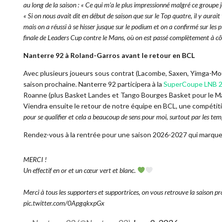
au long de la saison : «
Ce qui m’a le plus impressionné malgré ce groupe je
«
Si on nous avait dit en début de saison que sur le Top quatre, il y aurai
mais on a réussi à se hisser jusque sur le podium et on a confirmé sur les 
finale de Leaders Cup contre le Mans, où on est passé complètement à cô
Nanterre 92 à Roland-Garros avant le retour en BCL
Avec plusieurs joueurs sous contrat (Lacombe, Saxen, Yimga-Mouk
saison prochaine. Nanterre 92 participera à la
SuperCoupe LNB 
Roanne (plus Basket Landes et Tango Bourges Basket pour le M
Viendra ensuite le retour de notre équipe en BCL, une compétit
pour se qualifier et cela a beaucoup de sens pour moi, surtout par les te
Rendez-vous à la rentrée pour une saison 2026-2027 qui marque
MERCI !
Un effectif en or et un cœur vert et blanc.
Merci à tous les supporters et supportrices, on vous retrouve la saison 
pic.twitter.com/0ApgqkxpGx