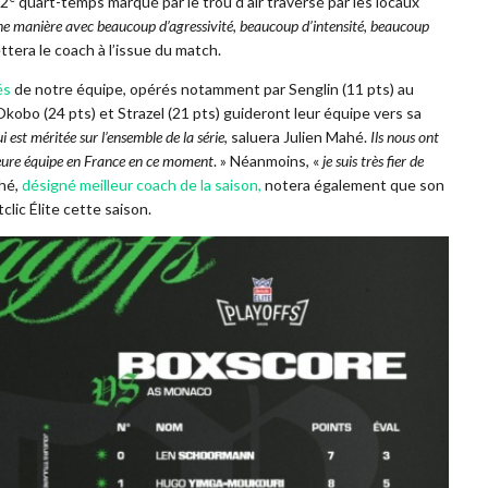
 2
quart-temps marqué par le trou d’air traversé par les locaux
e manière avec beaucoup d’agressivité, beaucoup d’intensité, beaucoup
ettera le coach à l’issue du match.
és
de notre équipe, opérés notamment par Senglin (11 pts) au
obo (24 pts) et Strazel (21 pts) guideront leur équipe vers sa
i est méritée sur l’ensemble de la série
, saluera Julien Mahé.
Ils nous ont
lleure équipe en France en ce moment
. » Néanmoins, «
je suis très fier de
ahé,
désigné meilleur coach de la saison
,
notera également que son
lic Élite cette saison.