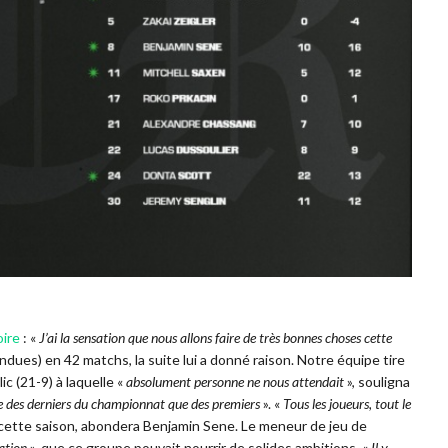
oire
: «
J’ai la sensation que nous allons faire de très bonnes choses cette
ues) en 42 matchs, la suite lui a donné raison. Notre équipe tire
ic (21-9) à laquelle «
absolument personne ne nous attendait
», souligna
le des derniers du championnat que des premiers
». «
Tous les joueurs, tout le
cette saison, abondera Benjamin Sene. Le meneur de jeu de
ation
», que ce groupe pouvait nourrir de solides ambitions. «
Il y