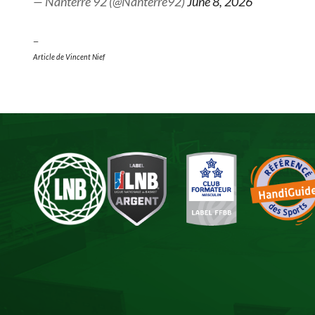
— Nanterre 92 (@Nanterre92)
June 8, 2026
—
Article de Vincent Nief