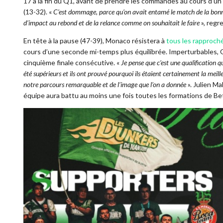
17 à la fin du Q1, avant de prendre les commandes au cours d’un
(13-32). «
C’est dommage, parce qu’on avait entamé le match de la bonn
d’impact au rebond et de la relance comme on souhaitait le faire
», regr
En tête à la pause (47-39), Monaco résistera à
tous les rapproch
cours d’une seconde mi-temps plus équilibrée. Imperturbables, Ok
cinquième finale consécutive. «
Je pense que c’est une qualification qu
été supérieurs et ils ont prouvé pourquoi ils étaient certainement la mei
notre parcours remarquable et de l’image que l’on a donnée
». Julien M
équipe aura battu au moins une fois toutes les formations de Betc