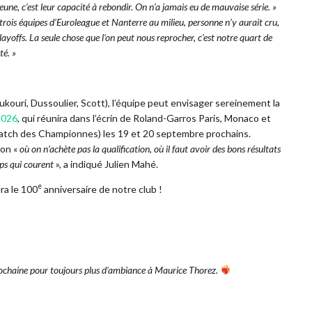
une, c’est leur capacité à rebondir. On n’a jamais eu de mauvaise série. »
t trois équipes d’Euroleague et Nanterre au milieu, personne n’y aurait cru,
playoffs. La seule chose que l’on peut nous reprocher, c’est notre quart de
té.
»
ouri, Dussoulier, Scott), l’équipe peut envisager sereinement la
2026
, qui réunira dans l’écrin de Roland-Garros Paris, Monaco et
atch des Championnes) les 19 et 20 septembre prochains.
ion «
où on n’achète pas la qualification, où il faut avoir des bons résultats
mps qui courent
», a indiqué Julien Mahé.
e
ra le 100
anniversaire de notre club !
prochaine pour toujours plus d’ambiance à Maurice Thorez.