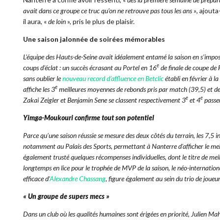
avait dans ce groupe ce truc qu’on ne retrouve pas tous les ans »
, ajouta
il aura, «
de loin
», pris le plus de plaisir.
Une saison jalonnée de soirées mémorables
L’équipe des Hauts-de-Seine avait idéalement entamé la saison en s’imp
e
coups d’éclat : un succès écrasant au Portel en 16
de finale de coupe de
sans oublier le
nouveau record d’affluence en Betclic
établi en février à l
e
affiche les 3
meilleures moyennes de rebonds pris par match (39,5) et de 
e
e
Zakai Zeigler et Benjamin Sene se classent respectivement 3
et 4
passeu
Yimga-Moukouri confirme tout son potentiel
Parce qu’une saison réussie se mesure des deux côtés du terrain, les 7,
notamment au Palais des Sports, permettant à Nanterre d’afficher le me
également trusté quelques récompenses individuelles, dont le titre de meil
longtemps en lice pour le trophée de MVP de la saison, le néo-internati
efficace d’
Alexandre Chassang
, figure également au sein du trio de joueur
«
Un groupe de supers mecs
»
Dans un club où les qualités humaines sont érigées en priorité, Julien Mahé