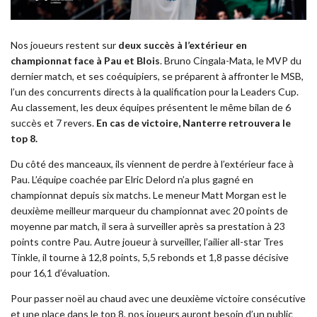
Nos joueurs restent sur
deux succès à l’extérieur en
championnat face à Pau et Blois
. Bruno Cingala-Mata, le MVP du
dernier match, et ses coéquipiers, se préparent à affronter le MSB,
l’un des concurrents directs à la qualification pour la Leaders Cup.
Au classement, les deux équipes présentent le même bilan de 6
succès et 7 revers.
En cas de victoire, Nanterre retrouvera le
top 8.
Du côté des manceaux, ils viennent de perdre à l’extérieur face à
Pau. L’équipe coachée par Elric Delord n’a plus gagné en
championnat depuis six matchs. Le meneur Matt Morgan est le
deuxième meilleur marqueur du championnat avec 20 points de
moyenne par match, il sera à surveiller après sa prestation à 23
points contre Pau. Autre joueur à surveiller, l’ailier all-star Tres
Tinkle, il tourne à 12,8 points, 5,5 rebonds et 1,8 passe décisive
pour 16,1 d’évaluation.
Pour passer noël au chaud avec une deuxième victoire consécutive
et une place dans le top 8, nos joueurs auront besoin d’un public