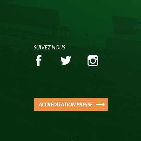
SUIVEZ NOUS
ACCRÉDITATION PRESSE