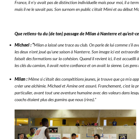
France, il n’y avait pas de distinction individuelle mais pour moi, il a t
mais il ne le savait pas. Son surnom en public c’était Mimi et au début Mo
Que retiens-tu du (de ton) passage de Milan à Nanterre et qu’est-ce qu
Michael : “
Milan a laissé une trace au club. On parle de lui comme s’il 
les deux n’ont joué qu’une saison à Nanterre. Son image ici est extraord
faisait des formations sur la cohésion. Quand il revient ici, il est accuei
les clés du camion, il avait notre confiance et on avait la sienne. Les gen
Milan :
Même si c’était des compétitions jeunes, je trouve que ça m’a 
créer une alchimie. Michael et Amine ont assuré. Franchement, c’est la pr
particulier, avant tout une aventure humaine avec des valeurs dans lesquell
coachs étaient plus des gamins que nous (rires).”