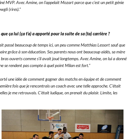
erminé MVP. Avec Amine, on l’appelait Mozart parce que c’est un petit génie
wgli (rires).”
e ça lui (ça t’a) a apporté pour la suite de sa (ta) carrière ?
avait passé beaucoup de temps ici, un peu comme Matthias Lessort sauf que
inaire grâce à son éducation. Ses parents nous ont beaucoup aidés, sa mère
lli à bras ouverts comme s’il avait joué longtemps. Avec Amine, on lui a donné
s ne se rendent pas compte à quel point Milan est fort.”
apporté une idée de comment gagner des matchs en équipe et de comment
emière fois que je rencontrais un coach avec une telle approche. C’était
es je me retrouvais. C’était ludique, on prenait du plaisir. Limite, les