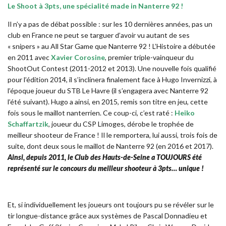
Le Shoot à 3pts, une spécialité made in Nanterre 92 !
Il n’y a pas de débat possible : sur les 10 dernières années, pas un
club en France ne peut se targuer d’avoir vu autant de ses
« snipers » au All Star Game que Nanterre 92 ! L’Histoire a débutée
en 2011 avec
Xavier Corosine
, premier triple-vainqueur du
ShootOut Contest (2011-2012 et 2013). Une nouvelle fois qualifié
pour l’édition 2014, il s’inclinera finalement face à Hugo Invernizzi, à
l’époque joueur du STB Le Havre (il s’engagera avec Nanterre 92
l’été suivant). Hugo a ainsi, en 2015, remis son titre en jeu, cette
fois sous le maillot nanterrien. Ce coup-ci, c’est raté :
Heiko
Schaffartzik
, joueur du CSP Limoges, dérobe le trophée de
meilleur shooteur de France ! Il le remportera, lui aussi, trois fois de
suite, dont deux sous le maillot de Nanterre 92 (en 2016 et 2017).
Ainsi, depuis 2011, le Club des Hauts-de-Seine a TOUJOURS été
représenté sur le concours du meilleur shooteur à 3pts… unique !
Et, si individuellement les joueurs ont toujours pu se révéler sur le
tir longue-distance grâce aux systèmes de Pascal Donnadieu et