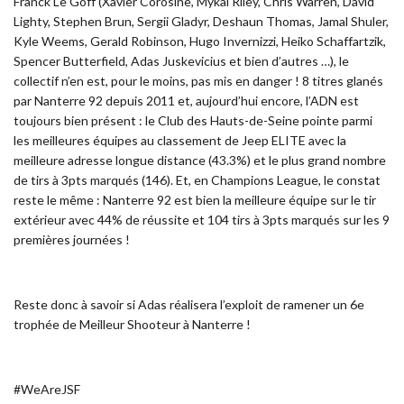
Franck Le Goff (Xavier Corosine, Mykal Riley, Chris Warren, David
Lighty, Stephen Brun, Sergii Gladyr, Deshaun Thomas, Jamal Shuler,
Kyle Weems, Gerald Robinson, Hugo Invernizzi, Heiko Schaffartzik,
Spencer Butterfield, Adas Juskevicius et bien d’autres …), le
collectif n’en est, pour le moins, pas mis en danger ! 8 titres glanés
par Nanterre 92 depuis 2011 et, aujourd’hui encore, l’ADN est
toujours bien présent : le Club des Hauts-de-Seine pointe parmi
les meilleures équipes au classement de Jeep ELITE avec la
meilleure adresse longue distance (43.3%) et le plus grand nombre
de tirs à 3pts marqués (146). Et, en Champions League, le constat
reste le même : Nanterre 92 est bien la meilleure équipe sur le tir
extérieur avec 44% de réussite et 104 tirs à 3pts marqués sur les 9
premières journées !
Reste donc à savoir si Adas réalisera l’exploit de ramener un 6e
trophée de Meilleur Shooteur à Nanterre !
#WeAreJSF