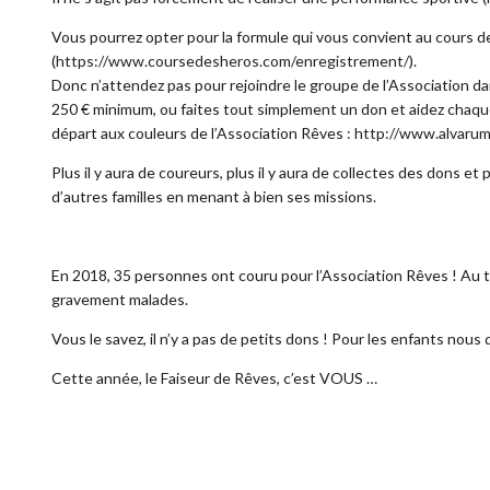
Vous pourrez opter pour la formule qui vous convient au cours de 
(
https://www.coursedesheros.com/enregistrement/)
.
Donc n’attendez pas pour rejoindre le groupe de l’Association da
250 € minimum, ou faites tout simplement un don et aidez chaque 
départ aux couleurs de l’Association Rêves :
http://www.alvaru
Plus il y aura de coureurs, plus il y aura de collectes des dons et
d’autres familles en menant à bien ses missions.
En 2018, 35 personnes ont couru pour l’Association Rêves ! Au to
gravement malades.
Vous le savez, il n’y a pas de petits dons ! Pour les enfants nous d
Cette année, le Faiseur de Rêves, c’est VOUS …