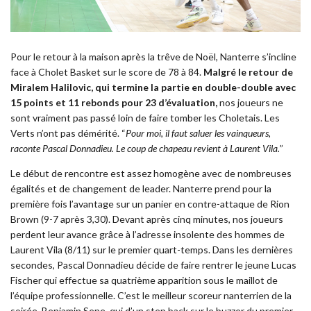
Pour le retour à la maison après la trêve de
Noël
, Nanterre s’incline
face à Cholet Basket sur le score de 78 à 84.
Malgré le retour de
Miralem Halilovic, qui termine la partie en double-double avec
15 points et 11 rebonds pour 23 d’évaluation,
nos joueurs ne
sont vraiment pas passé loin de faire tomber les Choletais. Les
Verts n’ont pas démérité. “
Pour moi, il faut saluer les vainqueurs,
raconte Pascal Donnadieu. Le coup de chapeau revient à Laurent Vila.
”
Le début de rencontre est assez homogène avec de nombreuses
égalités et de changement de leader. Nanterre prend pour la
première fois l’avantage sur un panier en contre-attaque de Rion
Brown (9-7 après 3,30). Devant après cinq minutes, nos joueurs
perdent leur avance grâce à l’adresse insolente des hommes de
Laurent Vila (8/11) sur le premier quart-temps. Dans les dernières
secondes, Pascal Donnadieu décide de faire rentrer le jeune Lucas
Fischer qui effectue sa quatrième apparition sous le maillot de
l’équipe professionnelle. C’est le meilleur scoreur nanterrien de la
soirée, Benjamin Sene, qui d’un step back sur le buzzer du premier