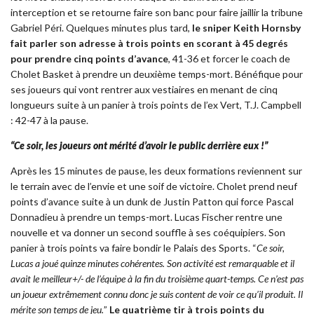
interception et se retourne faire son banc pour faire jaillir la tribune
Gabriel Péri. Quelques minutes plus tard,
le sniper Keith Hornsby
fait parler son adresse à trois points en scorant à 45 degrés
pour prendre cinq points d’avance
, 41-36 et forcer le coach de
Cholet Basket à prendre un deuxième temps-mort. Bénéfique pour
ses joueurs qui vont rentrer aux vestiaires en menant de cinq
longueurs suite à un panier à trois points de l’ex Vert, T.J. Campbell
: 42-47 à la pause.
“Ce soir, les joueurs ont mérité d’avoir le public derrière eux !”
Après les 15 minutes de pause, les deux formations reviennent sur
le terrain avec de l’envie et une soif de victoire. Cholet prend neuf
points d’avance suite à un dunk de Justin Patton qui force Pascal
Donnadieu à prendre un temps-mort. Lucas Fischer rentre une
nouvelle et va donner un second souffle à ses coéquipiers. Son
panier à trois points va faire bondir le Palais des Sports. “
Ce soir,
Lucas a joué quinze minutes cohérentes. Son activité est remarquable et il
avait le meilleur+/- de l’équipe à la fin du troisième quart-temps. Ce n’est pas
un joueur extrêmement connu donc je suis content de voir ce qu’il produit. Il
mérite son temps de jeu.
”
Le quatrième tir à trois points du