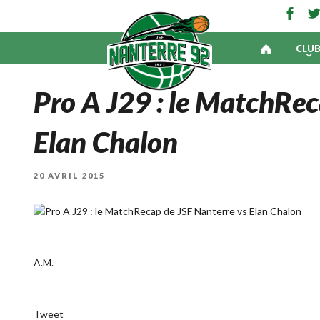
CLU
Pro A J29 : le MatchRec
Elan Chalon
PUBLIÉ
20 AVRIL 2015
LE
A.M.
Tweet