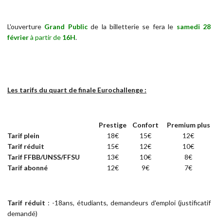
L'ouverture
Grand Public
de la billetterie
se fera le
samedi 28
février
à partir de
16H
.
Les tarifs du quart de finale Eurochallenge :
Prestige
Confort
Premium plus
Tarif plein
18€
15€
12€
Tarif réduit
15€
12€
10€
Tarif FFBB/UNSS/FFSU
13€
10€
8€
Tarif abonné
12€
9€
7€
Tarif réduit
: -18ans, étudiants, demandeurs d'emploi (justificatif
demandé)